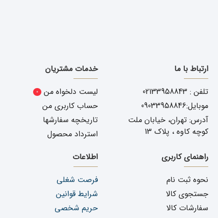
ارتباط با ما
خدمات مشتریان
تلفن : 02133958843
لیست دلخواه من
0
موبایل:09033958846
حساب کاربری من
آدرس: تهران، خیابان ملت
تاریخچه سفارشها
کوچه کاوه ، پلاک 13
استرداد محصول
راهنمای کاربری
اطلاعات
نحوه ثبت نام
فرصت شغلی
جستجوی کالا
شرایط قوانین
سفارشات کالا
حریم شخصی