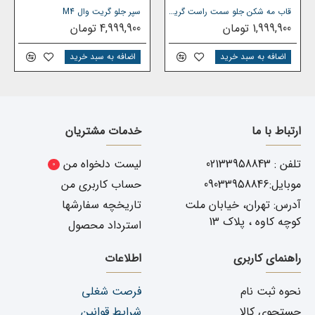
قاب مه شکن جلو سمت راست گریت وال M4
سپر جلو گریت وال M4
1,999,900 تومان
4,999,900 تومان
اضافه به سبد خرید
اضافه به سبد خرید
ارتباط با ما
خدمات مشتریان
تلفن : 02133958843
لیست دلخواه من
0
موبایل:09033958846
حساب کاربری من
آدرس: تهران، خیابان ملت
تاریخچه سفارشها
کوچه کاوه ، پلاک 13
استرداد محصول
راهنمای کاربری
اطلاعات
نحوه ثبت نام
فرصت شغلی
جستجوی کالا
شرایط قوانین