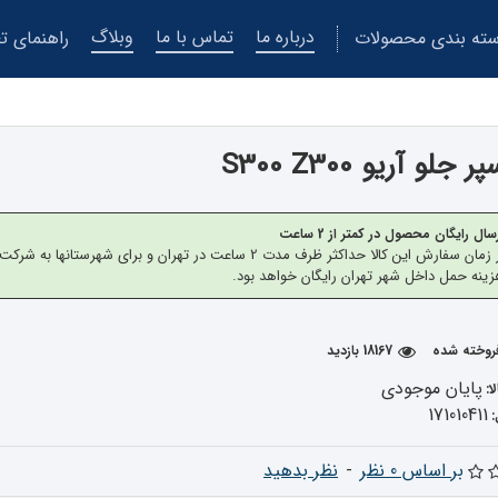
درباره ما
تماس با ما
وبلاگ
ته بندی محصولات
راهنمای تع
لو آریو S300 Z300
سال رایگان محصول در کمتر از 2 ساعت
از زمان سفارش این کالا حداکثر ظرف مدت 2 ساعت در تهران 
ینه حمل داخل شهر تهران رایگان خواهد بود.
18167 بازدید
پایان موجودی
ا:
171010411
بر اساس 0 نظر
-
نظر بدهید