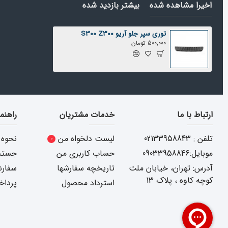
اخیرا مشاهده شده
بیشتر بازدید شده
توری سپر جلو آریو S300 Z300
500,000 تومان
ارتباط با ما
خدمات مشتریان
راهنم
تلفن : 02133958843
لیست دلخواه من
نحوه 
0
موبایل:09033958846
حساب کاربری من
جستجو
آدرس: تهران، خیابان ملت
تاریخچه سفارشها
سفارش
کوچه کاوه ، پلاک 13
استرداد محصول
پرداخ