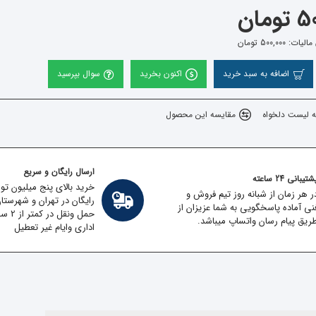
مان
500,000 تومان
اضافه به سبد خرید
اکنون بخرید
سوال بپرسید
ه لیست دلخواه
مقایسه این محصول
ارسال رایگان و سریع
تیبانی 24 ساعته
خرید بالای پنج میلیون تو
ر هر زمان از شبانه روز تیم فروش و
رایگان در تهران و شهرستا
نی آماده پاسخگویی به شما عزیزان از
حمل ون
ریق پیام رسان واتساپ میباشد.
اداری وایام غیر تعطیل