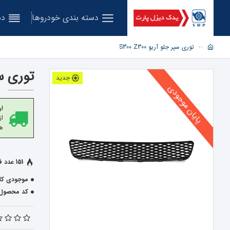
دسته بندی خودروها
دس
توری سپر جلو آریو S300 Z300
توری سپر ج
جدید
پایان موجودی
ار
هز
151 عدد فروخته شده
موجودی کال
کد محصول: