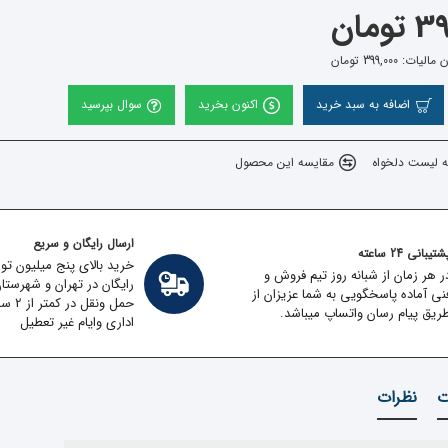
ومان
: 399,000 تومان
اضافه به سبد خرید
اکنون بخرید
سوال بپرسید
ه لیست دلخواه
مقایسه این محصول
ارسال رایگان و سریع
تیبانی 24 ساعته
خرید بالای پنج میلیون تو
ر هر زمان از شبانه روز تیم فروش و
رایگان در تهران و شهرستا
نی آماده پاسخگویی به شما عزیزان از
حمل ون
ریق پیام رسان واتساپ میباشد.
اداری وایام غیر تعطیل
ت
نظرات