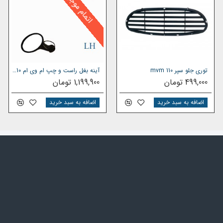
اتمام موجودی
 صنعت خودرو ، محصولات وارداتی خود را از کارخانجات معتبر و طبق استانداردهای بین
زم ام وی ام مدل 110
مراجعه نمایید یا از قسمت جستجو، قطعه
توری جلو سپر mvm 110
آینه بغل راست و چپ ام وی ام 110 پایه فلزی
499,000 تومان
1,199,900 تومان
اضافه به سبد خرید
اضافه به سبد خرید
شرکت یدک دیزل پارت با قطعات خریداری شده شمارا با قیمت های دسته اول در کمتر از ۲ ساعت ( حمل رایگان داخل شهر تهران) برای شما
یدک دیزل پارت
تماس بگیرید
.