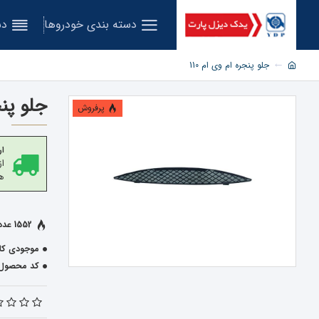
دسته بندی خودروها
دس
جلو پنجره ام وی ام 110
جلو پنجر
پرفروش
ار
هز
1552 عدد فروخته شده
موجودی کال
کد محصول: