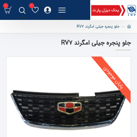
0
0
جلو پنجره جیلی امگرند RV7
جلو پنجره جیلی امگرند RV7
پایان موجودی