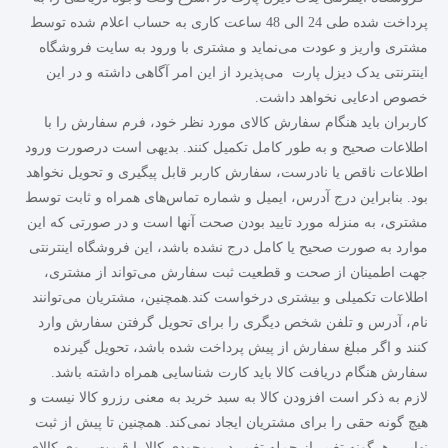
پرداخت شده طی 24 الی 48 ساعت کاری به حساب اعلام شده توسط
مشتری
واریز و عودت می‌نماید و مشتری با ورود به سایت فروشگاه
اینترنتی یدک دیزل پارت می‌پذیرد از این امر آگاهی داشته و در این
خصوص ادعایی نخواهد داشت.
کاربران باید هنگام سفارش کالای مورد نظر خود، فرم سفارش را با
اطلاعات صحیح و به طور کامل تکمیل کنند. بدیهی است درصورت ورود
اطلاعات ناقص یا نادرست، سفارش کاربر قابل پیگیری و تحویل نخواهد
بود. بنابراین درج آدرس، ایمیل و شماره تماس‌های همراه و ثابت توسط
مشتری، به منزله مورد تایید بودن صحت آنها است و در صورتی که این
موارد به صورت صحیح یا کامل درج نشده باشد، این فروشگاه اینترنتی
جهت اطمینان از صحت و قطعیت ثبت سفارش می‌تواند از مشتری،
اطلاعات تکمیلی و بیشتری درخواست کند.همچنین، مشتریان می‌توانند
نام، آدرس و تلفن شخص دیگری را برای تحویل گرفتن سفارش وارد
کنند و اگر مبلغ سفارش از پیش پرداخت شده باشد، تحویل گیرنده
سفارش هنگام دریافت کالا باید کارت شناسایی همراه داشته باشد.
لازم به ذکر است افزودن کالا به سبد خرید به معنی رزرو کالا نیست و
هیچ گونه حقی را برای مشتریان ایجاد نمی‌کند. همچنین تا پیش از ثبت
نهایی، هرگونه تغییر از جمله تغییر در موجودی کالا یا قیمت، روی کالای