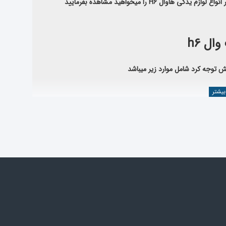
انواع لوازم یدکی هاوال
H6
را میخواهید مشاهده بفرمایید
ل h6
ش توجه کرد شامل موارد زیر میباشد
سته بندی لوازم گریت وال H6
مراجعه نمایید یا از قسمت جستجو،
 صنعت خودرو ، محصولات وارداتی خود را از کارخانجات معتبر و طبق استانداردهای بین
ال h6