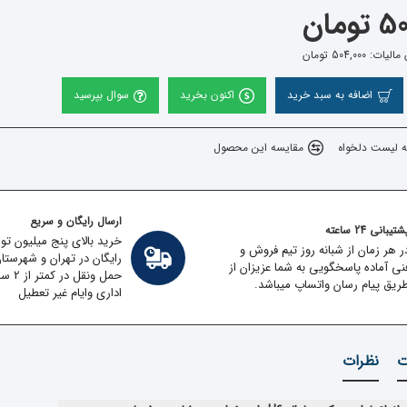
ومان
 504,000 تومان
اضافه به سبد خرید
اکنون بخرید
سوال بپرسید
ه لیست دلخواه
مقایسه این محصول
ارسال رایگان و سریع
تیبانی 24 ساعته
خرید بالای پنج میلیون تو
ر هر زمان از شبانه روز تیم فروش و
رایگان در تهران و شهرستا
نی آماده پاسخگویی به شما عزیزان از
حمل ون
ریق پیام رسان واتساپ میباشد.
اداری وایام غیر تعطیل
ت
نظرات