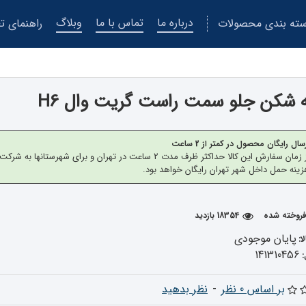
درباره ما
تماس با ما
وبلاگ
ته بندی محصولات
راهنمای تع
 شکن جلو سمت راست گریت وال H6
سال رایگان محصول در کمتر از 2 ساعت
از زمان سفارش این کالا حداکثر ظرف مدت 2 ساعت در تهران 
ینه حمل داخل شهر تهران رایگان خواهد بود.
18354 بازدید
پایان موجودی
ا:
141310456
بر اساس 0 نظر
-
نظر بدهید