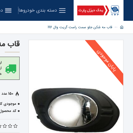
دسته بندی خودروها
دس
قاب مه شکن جلو سمت راست گریت وال H6
قاب مه
پایان موجودی
ار
هز
150 عدد فروخته شده
موجودی کال
کد محصول: