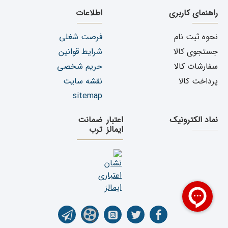
راهنمای کاربری
اطلاعات
! تعمیرات خودرو کاریست فنی و باید
نحوه ثبت نام
فرصت شغلی
توسط متخصص انجام شود
جستجوی کالا
شرایط قوانین
سفارشات کالا
حریم شخصی
انتخاب و مراجعه به تعمیرگاهی که تجربه تعویض قاب مه
شکن جیلی امگرند 7 خودرو شمارا داشته باشد
پرداخت کالا
نقشه سایت
باز کردن قاب مه شکن توسط تعمیرکار و تشخیص قطعات
sitemap
آسیب دیده
اقدام به خرید قطعه مورد نظر از یدک دیزل پارت ( راهنمای
نماد الکترونیک
اعتبار
ضمانت
خرید )
ایمالز
ترب