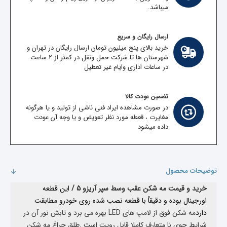
میباشد.
ارسال رایگان و سریع
خرید بالای پنج میلیون تومان ارسال رایگان در تهران و
شهرستان ها تا شرکت حمل ونقل در کمتر از 2 ساعت
در ساعات اداری وایام غیر تعطیل
تضمین عودت کالا
در صورت مشاهده ایراد فنی ناشی از تولید و یا هرگونه
مغایرت ، قعطه مورد نظر تعویض و یا وجه آن عودت
داده میشود
توضیحات محصول
خرید و قیمت مه شکن عقب وسط سپر آریزو 5 /
این قطعه
اورجینال بوده و دقیقاْ با قطعه نصب شده روی خودرو مطابقت
دارد
مه شکن فوق از لامپ های LED بهره می برد و تابش نور آن در
شرایط جوی نا متعارف کاملا قابل رویت است .
طلق چراغ مه شکن