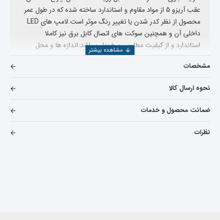
عقب آریزو 5 از مواد مقاوم و استاندارد ساخته شده که در طول عمر
محصول از نظر کدر شدن یا تغییر رنگ موثر است.
لامپ های LED
داخلی آن و همچنین سوکت های اتصال کابل برق نیز کاملا
استاندارد و از کیفیت مطلوبی برخودار میباشد.
اندازه ها و محل
نصب این قطعه کاملا مطابق با قطعه نصب شده بر روی خودروی
مشخصات
شما بوده و هیچ گونه مشکلی برای نصب و جایگزینی آن بر روی
سپر خودرو نخواهید داشت.
نحوه ارسال کالا
در ضمن اگر انواع لوازم یدکی آریزو 5 را میخواهید مشاهده
ضمانت محصول و خدمات
بفرمایید میتوانید بر روی
خرید و قیمت لوازم یدکی چری آریزو 5
کلیک کنید
نظرات
خرید
مه شکن عقب وسط سپر آریزو 5
در خرید
مه شکن عقب وسط سپر آریزو 5
مواردی که باید به آن