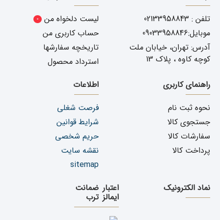
نرخ ارز
تلفن : 02133958843
لیست دلخواه من
دسته اول بودن (خرید از واردکننده)
0
مدت زمان دریافت قطعه ی خریداری شده
موبایل:09033958846
حساب کاربری من
شرکت یدک دیزل پارت با قطعات خریداری شده شمارا با قیمت های
آدرس: تهران، خیابان ملت
تاریخچه سفارشها
دسته اول در کمتر از ۲ ساعت ( حمل رایگان داخل شهر تهران) برای
کوچه کاوه ، پلاک 13
استرداد محصول
شما ارسال می نماید
راهنمای کاربری
اطلاعات
جهت
خرید
مه شکن عقب وسط سپر
آریزو 5
با کیفیت و سایر
نحوه ثبت نام
فرصت شغلی
جستجوی کالا
شرایط قوانین
لوازم یدکی ام وی ام مدل آریزو5 با شرکت
یدک دیزل
سفارشات کالا
حریم شخصی
پارت
تماس بگیرید
.
پرداخت کالا
نقشه سایت
sitemap
هدف یدک دیزل پارت عرضه
لوازم با کیفیت
خودروهای وارداتی با
مناسب ترین قیمت در سراسر ایران می باشند
.
نماد الکترونیک
اعتبار
ضمانت
ایمالز
ترب
توصیه های قبل از خرید محصول