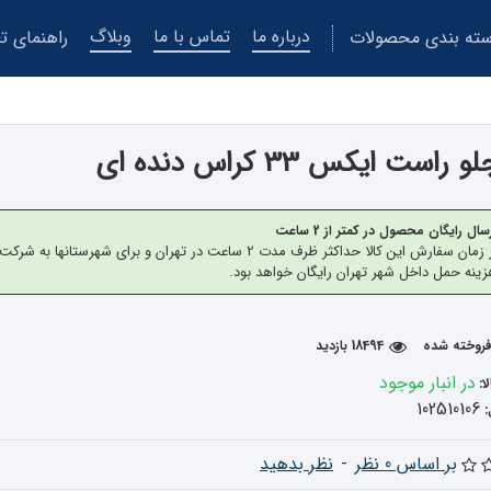
درباره ما
تماس با ما
وبلاگ
ته بندی محصولات
راهنمای تع
است ایکس 33 کراس دنده ای
سال رایگان محصول در کمتر از 2 ساعت
از زمان سفارش این کالا حداکثر ظرف مدت 2 ساعت در تهران 
ینه حمل داخل شهر تهران رایگان خواهد بود.
18494 بازدید
در انبار موجود
ا:
102510106
بر اساس 0 نظر
-
نظر بدهید