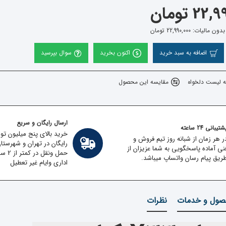
22 تومان
مالیات: 22,990,000 تومان
اضافه به سبد خرید
اکنون بخرید
سوال بپرسید
ه لیست دلخواه
مقایسه این محصول
ارسال رایگان و سریع
تیبانی 24 ساعته
خرید بالای پنج میلیون تو
ر هر زمان از شبانه روز تیم فروش و
رایگان در تهران و شهرستا
نی آماده پاسخگویی به شما عزیزان از
حمل ون
ریق پیام رسان واتساپ میباشد.
اداری وایام غیر تعطیل
ول و خدمات
نظرات