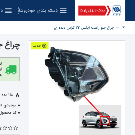
دسته بندی خودروها
دس
چراغ جلو راست ایکس 33 کراس دنده ای
چراغ جلو ر
جدید
ار
هز
150 عدد فروخته شده
موجودی کال
کد محصول: