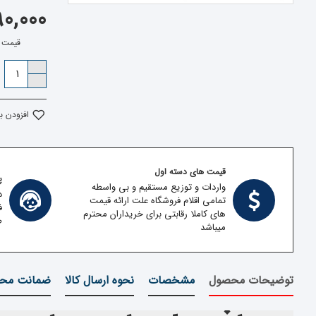
,990,000
قیمت بدون 
افزودن ب
قیمت های دسته اول
پش
واردات و توزیع مستقیم و بی واسطه
د
تمامی اقلام فروشگاه علت ارائه قیمت
ف
های کاملا رقابتی برای خریداران محترم
ط
میباشد
توضیحات محصول
مشخصات
نحوه ارسال کالا
ضمانت محص