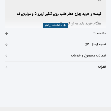
قیمت و خرید
چراغ خطر عقب روی گلگیر آریزو 5
و مواردی که
هنگام خرید باید به آن توجه کرد :
مشخصات
اعتبار کارخانه سازنده
استاندارد بودن قطعه تولید شده و کیفیت آن
نحوه ارسال کالا
تخصص وارد کننده
اعتبار شرکت فروشنده
ضمانت محصول و خدمات
شرکت یدک دیزل پارت با بیش از ۲۵ سال سابقه در صنعت خودرو ،
نظرات
محصولات وارداتی خود را از کارخانجات معتبر و طبق استانداردهای
بین المللی تهیه و عرضه می نماید
قیمت
چراغ خطر عقب روی گلگیر چپ
آریزو 5 به چه عواملی بستگی دارد ؟