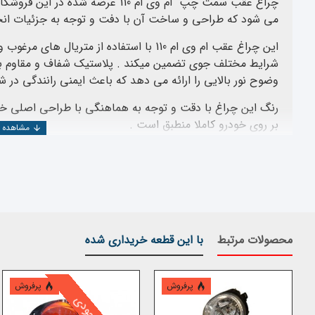
چراغ عقب سمت چپ ام وی ام 110 عرضه
می شود که طراحی و ساخت آن با دفت و توجه به جزئیات ان
این چراغ عقب ام وی ام 110 با استفاده از متری
شرایط مختلف جوی تضمین میکند . پلاستیک شفاف و مقاوم بکار 
وضوح نور بالایی را ارائه می دهد که باعث ایمنی رانندگی در
بر روی خودرو کاملا منطبق است .
ابعاد و اندازه این چراغ دقیقا مطابق با استاندارد کارخانه چر
استاندارد خودرو ساز باعث می شود که نصب چراغ عقب به س
چراغ بسیار ساده است و با استفاده از ابزار های معمولی می تو
و جاگذاری پیچ ها نیز ویژگی هایی است که نصب را برای کار
در مجموع ، چراغ عقب سمت 
محصولات مرتبط
با این قطعه خریداری شده
انتخاب ایده آل برای رانندگانی است که به دنبال قطعات یدکی ب
شفاف و طراحی هماهنگ با نمونه اورجینال ، تجربه خرید و رانند
لوازم یدکی ام وی ام 110 با کیفیت و استاندارد
پرفروش
پرفروش
محصولات این خودرو را میتوانید با مراجعه به این لینک مشاه