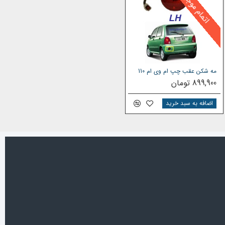
اتمام موجودی
مه شکن عقب چپ ام وی ام 110
899,900 تومان
اضافه به سبد خرید