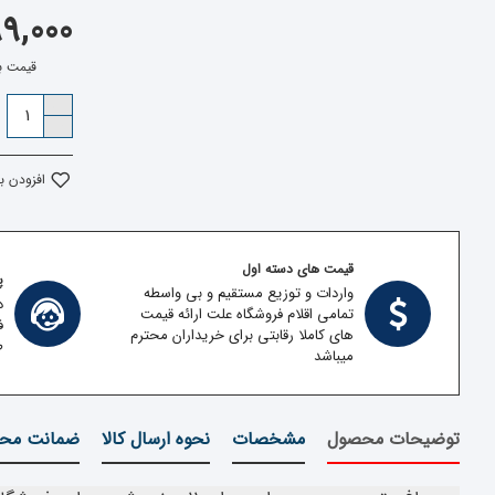
3,999,000
قیمت بدون م
افزودن ب
قیمت های دسته اول
پش
واردات و توزیع مستقیم و بی واسطه
د
تمامی اقلام فروشگاه علت ارائه قیمت
ف
های کاملا رقابتی برای خریداران محترم
ط
میباشد
توضیحات محصول
مشخصات
نحوه ارسال کالا
ضمانت محص