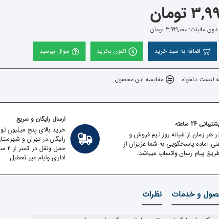
 تومان
الیات: 3,999,000 تومان
اضافه به سبد خرید
اکنون بخرید
سوال بپرسید
ه لیست دلخواه
مقایسه این محصول
ارسال رایگان و سریع
تیبانی 24 ساعته
خرید بالای پنج میلیون تو
ر هر زمان از شبانه روز تیم فروش و
رایگان در تهران و شهرستا
نی آماده پاسخگویی به شما عزیزان از
حمل ون
ریق پیام رسان واتساپ میباشد.
اداری وایام غیر تعطیل
ول و خدمات
نظرات