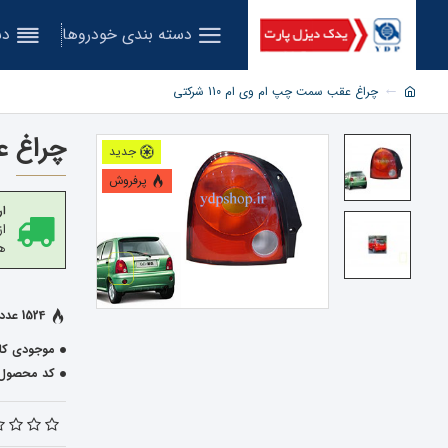
دسته بندی خودروها
دس
چراغ عقب سمت چپ ام وی ام 110 شرکتی
چراغ عق
جدید
پرفروش
ار
هز
1524 عدد فروخته شده
موجودی کال
کد محصول: