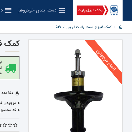
دسته بندی خودروها
دس
کمک فنرجلو سمت راست-ام وی ام 530
کمک فن
اتمام موجودی
ار
هز
150 عدد فروخته شده
موجودی کال
کد محصول: