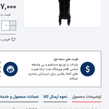
1,087,000
قیمت بدون مالیا
افزودن ب
قیمت های دسته اول
پش
واردات و توزیع مستقیم و بی واسطه
د
تمامی اقلام فروشگاه علت ارائه قیمت
ف
های کاملا رقابتی برای خریداران محترم
ط
میباشد
توضیحات محصول
نحوه ارسال کالا
ضمانت محصول و خدما