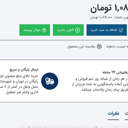
 تومان
ت: 1,087,000 تومان
اضافه به سبد خرید
اکنون بخرید
سوال بپرسید
ه لیست دلخواه
مقایسه این محصول
ارسال رایگان و سریع
تیبانی 24 ساعته
خرید بالای پنج میلیون تو
ر هر زمان از شبانه روز تیم فروش و
رایگان در تهران و شهرستا
نی آماده پاسخگویی به شما عزیزان از
حمل ون
ریق پیام رسان واتساپ میباشد.
اداری وایام غیر تعطیل
ت
نظرات