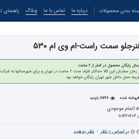
درباره ما
تماس با ما
وبلاگ
ته بندی محصولات
راهنمای تع
رجلو سمت راست-ام وی ام 530
سال رایگان محصول در کمتر از 2 ساعت
از زمان سفارش این کالا حداکثر ظرف مدت 2 ساعت در تهران 
ینه حمل داخل شهر تهران رایگان خواهد بود.
18426 بازدید
اتمام موجودی
ا:
101220206
بر اساس 0 نظر
-
نظر بدهید