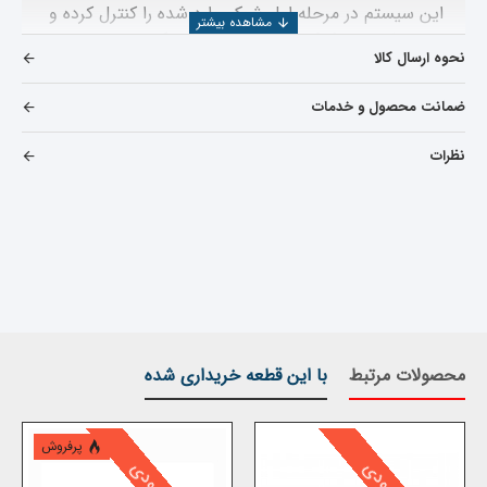
این سیستم در مرحله اول شوک وارد شده را کنترل کرده و
در مرحله دوم شوک برگشت را کنترل میکند و نسبت به
نحوه ارسال کالا
کمک فنر های سیستم گازی یا سیستم روغنی راندمان
بهتری داشته و بسیار نرم عمل میکند.
در ضمن اگر انواع لوازم
ضمانت محصول و خدمات
یدکی ام وی ام
X33
را میخواهید مشاهده بفرمایید میتوانید بر
روی
خرید و قیمت لوازم یدکی
x33
کلیک کنید
نظرات
محصولات مرتبط
با این قطعه خریداری شده
پرفروش