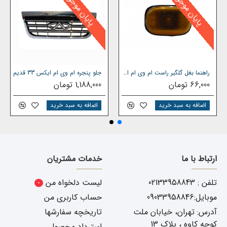
پایان موجودی
پایان موجودی
راهنما بغل گلگیر راست ام وی ام ایکس 33 قدیم
جلو پنجره ام وی ام ایکس 33 قدیم
66,000 تومان
1,188,000 تومان
اضافه به سبد خرید
اضافه به سبد خرید
ارتباط با ما
خدمات مشتریان
تلفن : 02133958843
لیست دلخواه من
0
موبایل:09033958846
حساب کاربری من
آدرس: تهران، خیابان ملت
تاریخچه سفارشها
کوچه کاوه ، پلاک 13
استرداد محصول