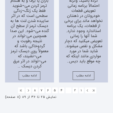
کرده باشید، وگرنه
باران یا برف و به هنگام
احتمالاً برنامه زمانی
ترمز کردن می¬شنوید
تعویض قطعات
فقط یک زَنگ¬زدگی
خودروتان در ذهنتان
سطحی است که در اثر
نخواهد ماند.برای برخی
ساییده شدن لنت ها به
از قطعات، یک برنامه
دیسک ترمز از سطح آن
استاندارد وجود ندارد.
کَنده می¬شود. این صدا
شما آنها را زمانی
همچنین می-تواند در
تعویض میکنید که دچار
نتیجه رطوبت و
مشکل و نقص میشوند.
گردوخاکی باشد که
شاید شما در مورد
معمولاً روی دیسک ترمز
مواردی مانند اینکه که
می¬نشیند، که
چه موقع باید دیس..
می¬تواند در اثر عرق
کردن دیسک ..
ادامه مطلب
ادامه مطلب
8
7
6
5
4
3
2
1
نمایش 25 تا 36 از 89 (8 صفحه)