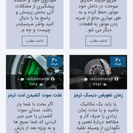
طریق فرایند احتراق
خودروی خود و احتمالاً
سوخت در داخل خود
پیشگیری از مشکلات
موتور حفظ کرده و به
آتی بخش پرسش و
طور موثری مانع از ضربه
پاسخ ما را دنبال
زدن موتور به قطعات
کنید.واشر سرسیلندر
دیگر می شو..
چیست و چِه‌‌ م..
ادامه مطلب
ادامه مطلب
30
30
خرداد
خرداد
0
radzadmaster
0
radzadmaster
2845
12752
زمان تعویض دیسک ترمز
علت سوت کشیدن لنت ترمز
یا باید یک مکانیک
اگر بخت با شما یار
باشید و یا مدت زمان
باشد، صدای سوت
زیادی را صرف کار و
کشیدن یا جیر جیر
مطالعه دربارۀ تعمیر و
کردنی که شما صبح ها
نگهداری از وسیله نقلیه
و به ویژه بعد از بارش