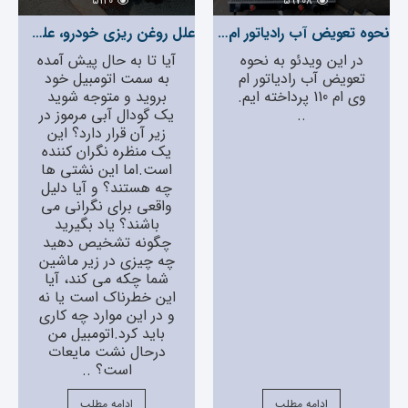
5120
59708
نحوه تعویض آب رادیاتور ام وی ام 110
علل روغن ریزی خودرو، علت نشت روغن از زیر خودرو
در این ویدئو به نحوه
آیا تا به حال پیش آمده
تعویض آب رادیاتور ام
به سمت اتومبیل خود
وی ام 110 پرداخته ایم.
بروید و متوجه شوید
..
یک گودال آبی مرموز در
زیر آن قرار دارد؟ این
یک منظره نگران کننده
است.اما این نشتی ها
چه هستند؟ و آیا دلیل
واقعی برای نگرانی می
باشند؟ یاد بگیرید
چگونه تشخیص دهید
چه چیزی در زیر ماشین
شما چکه می کند، آیا
این خطرناک است یا نه
و در این موارد چه کاری
باید کرد.اتومبیل من
درحال نشت مایعات
است؟ ..
ادامه مطلب
ادامه مطلب