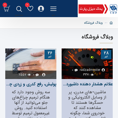
0
0
وبلاگ فروشگاه
وبلاگ فروشگاه
26
28
تیر
تیر
0
radzadmaster
2557
0
3361
علائم هشدار دهنده داشبورد (کیلومتر) اتومبیل
پولیش، رفع کدری و زردی چراغ ماشین، چگونه چراغ ماشین را برق بیندازیم؟
ماشین¬های مدرن، پر
سه روش وجود دارد که
از وسایل الکترونیکی و
هنگام ترمیم چراغ‌‌های
حسگرها هستند تا
جلو می‌‌توانید از آنها
مشاهده کنند که
استفاده کنید. روش
خودروی شما، چگونه
غیرمعمول ترمیم توسط