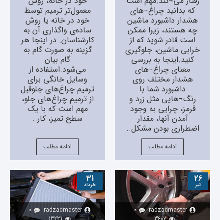
رفتار می¬کند.مهم است
خود در خانه، روش
که بدانید چراغ¬های
معمول‌‌تر ترمیم توسط
هشدار داشبورد ماشین
خود در خانه یا روش
چه هستند، زیرا ممکن
ساده‌‌ی واگذاری آن به
است قادر شوید که از
کارشناسان. در اینجا هر
خرابی ماشین، جلوگیری
گزینه به صورت گام‌‌ به
کنید.اینجا به بررسی
گام بیان
معنای چراغ¬های
می‌‌شود.استفاده از
هشدار مختلف روی
وسایل خانگی برای
داشبورد شما با
ترمیم چراغ‌‌های جلوقبل
رنگ¬هایی مثل زرد و
از ترمیم چراغ‌‌های جلو،
قرمز، چرایی به وجود
مهم است که با یک
آمدن آنها، مقدار
سطح تمیز، کار..
اضطراری بودن مشکل..
ادامه مطلب
ادامه مطلب
31
26
تیر
خرداد
0
radzadmaster
0
radzadmaster
13231
3607