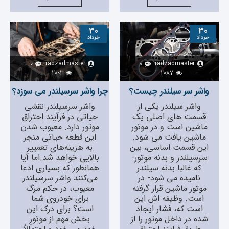
30
30
خرداد
خرداد
0
radzadmaster
0
radzadmaster
2003
2087
واشر سر سیلندر چیست؟
چرا واشر سرسیلندر می سوزد؟
واشر سیلندر یکی از
واشر سرسیلندر نقشی
قسمت های اصلی یک
حیاتی در فرآیند احتراق
ماشین است و در موتور
موتور دارد. معیوب شدن
ماشین یافت می شود.
این قطعه حیاتی منجر
این قسمت اساسی، بین
به هزینه‌‌های تعمییر
سرسیلندر و بدنه موتور-
بالایی خواهد شد.اما آیا
که غالبا بدنه سیلندر
همانطور که بسیاری ادعا
نامیده می شود- در
می‌‌کنند واشر سرسیلندر
موتور ماشین قرار گرفته
معیوب، در حکم مرگ
است. وظیفه اش این
برای خودروی شما
است که، فشار ایجاد
است؟ برای درک این
شده در داخل موتور را از
بخش مهم از موتورِ