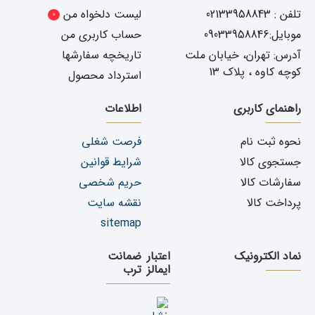
تلفن : 02133958843
لیست دلخواه من
0
موبایل:09033958846
حساب کاربری من
آدرس: تهران، خیابان ملت
تاریخچه سفارشها
کوچه کاوه ، پلاک 13
استرداد محصول
راهنمای کاربری
اطلاعات
نحوه ثبت نام
فرصت شغلی
جستجوی کالا
شرایط قوانین
سفارشات کالا
حریم شخصی
پرداخت کالا
نقشه سایت
sitemap
نماد الکترونیک
اعتبار
ضمانت
ایمالز
ترب