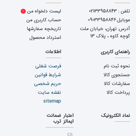
تلفن : 02133958843
لیست دلخواه من
0
موبایل:09033958846
حساب کاربری من
آدرس: تهران، خیابان ملت
تاریخچه سفارشها
کوچه کاوه ، پلاک 13
استرداد محصول
راهنمای کاربری
اطلاعات
نحوه ثبت نام
فرصت شغلی
جستجوی کالا
شرایط قوانین
سفارشات کالا
حریم شخصی
پرداخت کالا
نقشه سایت
sitemap
نماد الکترونیک
اعتبار
ضمانت
ایمالز
ترب