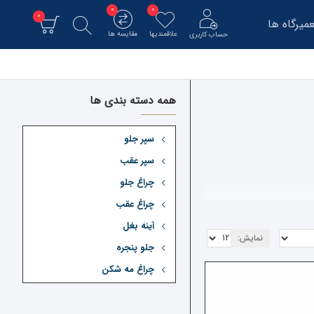
0
0
0
میرگاه ها
علاقمندیها
مقایسه ها
حساب کاربری
همه دسته بندی ها
سپر جلو
سپر عقب
چراغ جلو
چراغ عقب
رد نیاز را به صورت
شرکت خودروسازی مربوطه
آینه بغل
نمایش:
جلو پنجره
چراغ مه شکن