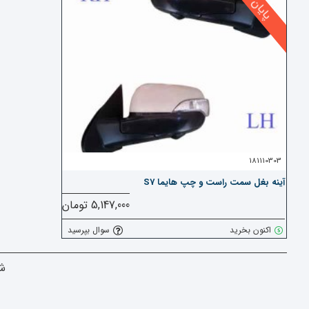
181110303
آینه بغل سمت راست و چپ هایما S7
5,147,000 تومان
اکنون بخرید
سوال بپرسید
شم