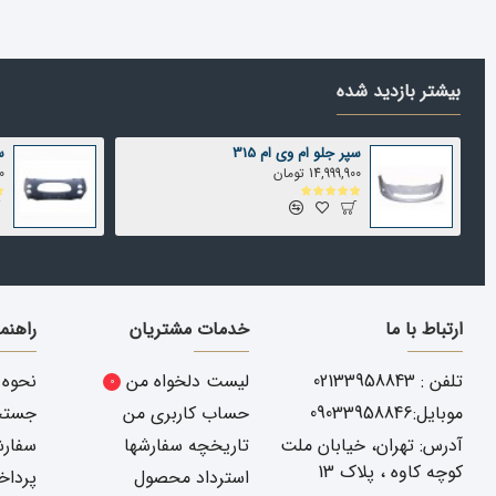
بیشتر بازدید شده
سپر جلو ام وی ام 315
س
14,999,900 تومان
00
ارتباط با ما
خدمات مشتریان
راهنم
تلفن : 02133958843
لیست دلخواه من
نحوه 
0
موبایل:09033958846
حساب کاربری من
جستجو
آدرس: تهران، خیابان ملت
تاریخچه سفارشها
سفارش
کوچه کاوه ، پلاک 13
استرداد محصول
پرداخ