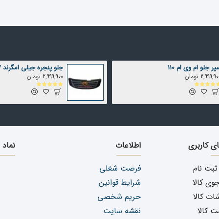
پر جلو ام وی ام 110
جلو پنجره جیلی امگرند 7
2,999,9 تومان
2,999,900 تومان
ای کاربری
اطلاعات
نماد 
ثبت نام
فرصت شغلی
ی کالا
شرایط قوانین
ات کالا
حریم شخصی
ت کالا
نقشه سایت