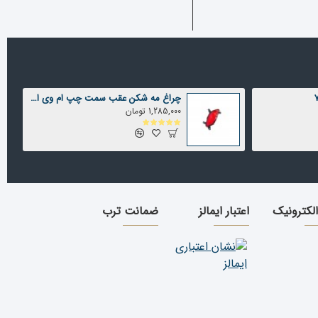
چراغ مه شکن عقب سمت چپ ام وی ام X22 شرکتی
1,285,000 تومان
الکترونیک
اعتبار ایمالز
ضمانت ترب