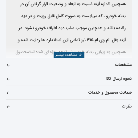
همچنین اندازه آینه نسبت به ابعاد و وضعیت قرار گرفتن آن در
بدنه خودرو ، که میبایست به صورت کامل قابل رویت و در دید
راننده باشد و همچنین موجب سلب دید اطراف خودرو نشود. در
آینه بغل ام وی ام 315 نیز تمامی این استاندارد ها رعایت شده و
همچنین به زیبایی بدنه خودرو نیز توجه ویژه ای شده است
محصول
ارائه شده توسط شرکت یدک دیزل پارت با توجه به استانداردهای
مشخصات
بکار گیری شده توسط شرکت خودرو ساز از نظر استاندارد های
نحوه ارسال کالا
کیفیت کنترل شده و نسبت به توزیع آن اقدام نموده است .
ضمانت محصول و خدمات
همچنین قیمت آینه بغل ام وی ام 315 که از این فروشگاه تهیه می
نظرات
کنید ، بسیار مناسب می باشد.
آینه بصورت خام ( بدون رنگ )
عرضه می شود که دلیل آن ایجاد تطبیق و هماهنگی رنگ بدنه
خودرو با رنگ بدنه آینه است که با توجه به کد رنگ بدنه خودرو ی