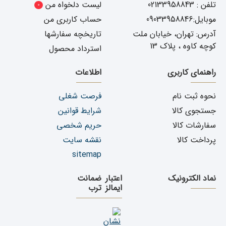
تلفن : 02133958843
لیست دلخواه من
0
موبایل:09033958846
حساب کاربری من
آدرس: تهران، خیابان ملت
تاریخچه سفارشها
کوچه کاوه ، پلاک 13
استرداد محصول
راهنمای کاربری
اطلاعات
نحوه ثبت نام
فرصت شغلی
جستجوی کالا
شرایط قوانین
سفارشات کالا
حریم شخصی
پرداخت کالا
نقشه سایت
sitemap
نماد الکترونیک
اعتبار
ضمانت
ایمالز
ترب