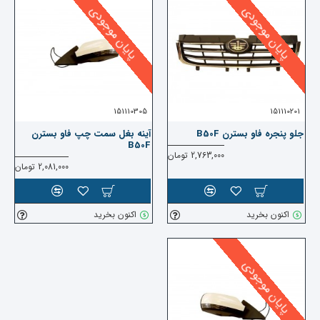
پایان موجودی
پایان موجودی
151110305
151110201
جلو پنجره فاو بسترن B50F
آینه بغل سمت چپ فاو بسترن
B50F
2,763,000 تومان
2,081,000 تومان
اکنون بخرید
اکنون بخرید
پایان موجودی