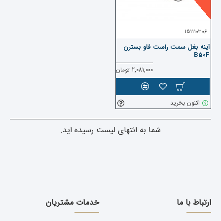
151110306
آینه بغل سمت راست فاو بسترن
B50F
2,081,000 تومان
اکنون بخرید
شما به انتهای لیست رسیده اید.
ارتباط با ما
خدمات مشتریان