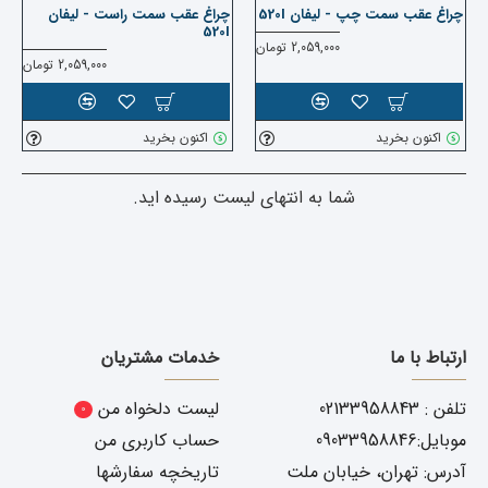
چراغ عقب سمت چپ - لیفان 520I
چراغ عقب سمت راست - لیفان
520I
2,059,000 تومان
2,059,000 تومان
اکنون بخرید
اکنون بخرید
شما به انتهای لیست رسیده اید.
ارتباط با ما
خدمات مشتریان
تلفن : 02133958843
لیست دلخواه من
0
موبایل:09033958846
حساب کاربری من
آدرس: تهران، خیابان ملت
تاریخچه سفارشها