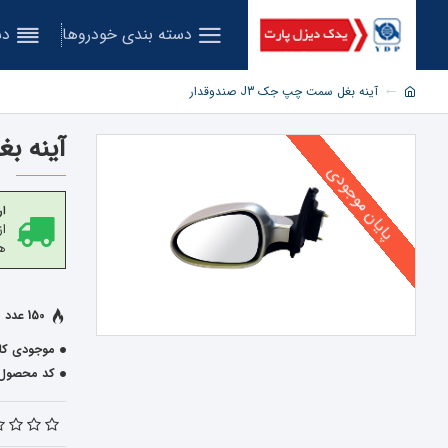
دسته بندی خودروها
دس
آینه بغل سمت چپ جک J3 صندوقدار
آینه بغل
پایان موجودی
ار
هز
150 عدد فروخته شده
موجودی کال
کد محصول: