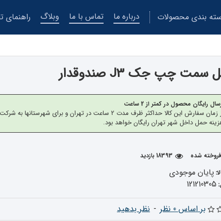
درباره ما
تماس با ما
وبلاگ
ته بندی محصولات
راهنمای تع
 سمت چپ جک J3 صندوقدار
سال رایگان محصول در کمتر از 2 ساعت
از زمان سفارش این کالا حداکثر ظرف مدت 2 ساعت در تهران 
ینه حمل داخل شهر تهران رایگان خواهد بود.
18393 بازدید
پایان موجودی
ا:
121210305
بر اساس 0 نظر
-
نظر بدهید