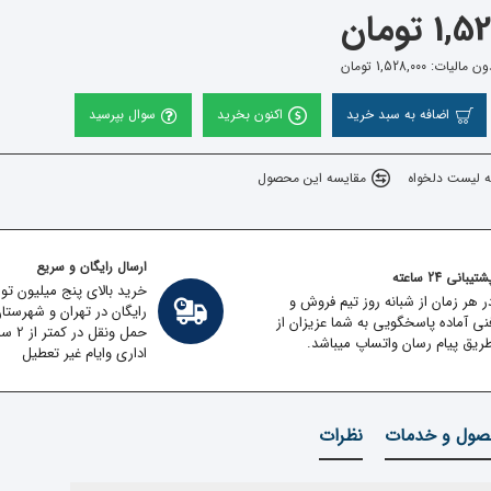
 تومان
ات: 1,528,000 تومان
اضافه به سبد خرید
اکنون بخرید
سوال بپرسید
ه لیست دلخواه
مقایسه این محصول
ارسال رایگان و سریع
تیبانی 24 ساعته
خرید بالای پنج میلیون تو
ر هر زمان از شبانه روز تیم فروش و
رایگان در تهران و شهرستا
نی آماده پاسخگویی به شما عزیزان از
حمل ون
ریق پیام رسان واتساپ میباشد.
اداری وایام غیر تعطیل
ول و خدمات
نظرات