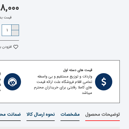
1,528,000
قیمت بدون مالی
افزودن ب
قیمت های دسته اول
پش
واردات و توزیع مستقیم و بی واسطه
د
تمامی اقلام فروشگاه علت ارائه قیمت
ف
های کاملا رقابتی برای خریداران محترم
ط
میباشد
توضیحات محصول
مشخصات
نحوه ارسال کالا
ضمانت محص