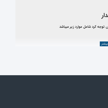
 توجه کرد شامل موارد زیر میباشد
 به
دسته بندی لوازم جک جی 3 صندوقدار
مراجعه نمایید یا از
 صنعت خودرو ، محصولات وارداتی خود را از کارخانجات معتبر و طبق استانداردهای بین