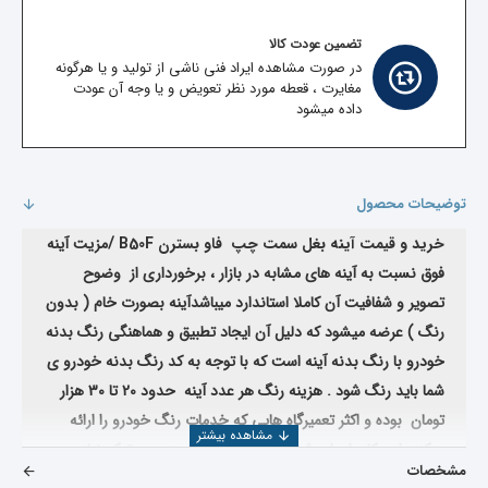
تضمین عودت کالا
در صورت مشاهده ایراد فنی ناشی از تولید و یا هرگونه
مغایرت ، قعطه مورد نظر تعویض و یا وجه آن عودت
داده میشود
توضیحات محصول
خرید و قیمت آینه بغل سمت چپ فاو بسترن B50F
/
مزیت آینه
فوق نسبت به آینه های مشابه در بازار ، برخورداری از وضوح
تصویر و شفافیت آن کاملا استاندارد میباشدآینه بصورت خام ( بدون
رنگ ) عرضه میشود که دلیل آن ایجاد تطبیق و هماهنگی رنگ بدنه
خودرو با رنگ بدنه آینه است که با توجه به کد رنگ بدنه خودرو ی
شما باید رنگ شود . هزینه رنگ هر عدد آینه حدود 20 تا 30 هزار
تومان بوده و اکثر تعمیرگاه هایی که خدمات رنگ خودرو را ارائه
میکنند این کار را برای شما انجام میدهند ولی در صورتیکه نیاز به
مشخصات
کمک جهت رنگ یا نصب آینه دارید لطفا"با واحد فروش شرکت