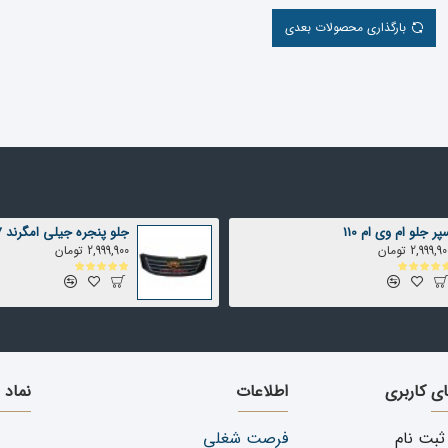
بارگذاری محصولات بعدی
پر جلو ام وی ام 110
جلو پنجره جیلی امگرند 7
2,999,9 تومان
2,999,900 تومان
ای کاربری
اطلاعات
نماد 
ثبت نام
فرصت شغلی