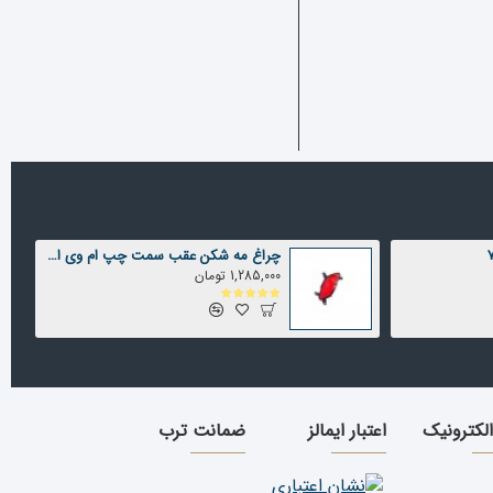
چراغ مه شکن عقب سمت چپ ام وی ام X22 شرکتی
1,285,000 تومان
الکترونیک
اعتبار ایمالز
ضمانت ترب