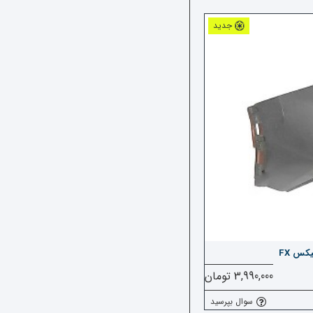
جدید
س FX
3,990,000 تومان
سوال بپرسید