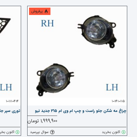
پرفروش
101110414
101410115
چراغ مه شکن جلو راست و چپ ام وی ام 315 جدید نیو
توری سپر جلو 
1,999,900 تومان
اکنون بخرید
سوال بپرسید
اکنون بخر