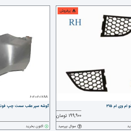
پرفروش
602002017AA
ام وی ام 315
گوشه سپر عقب سمت چپ فونیک
199,900 تومان
ید
سوال بپرسید
اکنون بخرید