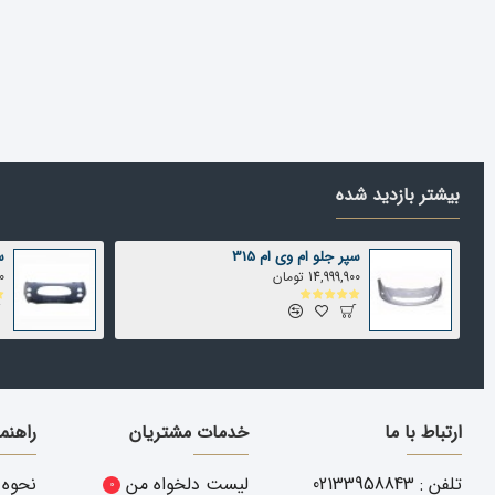
بیشتر بازدید شده
سپر جلو ام وی ام 315
س
14,999,900 تومان
00
ارتباط با ما
خدمات مشتریان
راهنم
تلفن : 02133958843
لیست دلخواه من
نحوه 
0