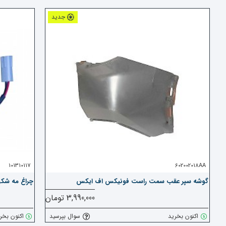
جدید
101310117
602002018AA
گوشه سپر عقب سمت راست فونیکس اف ایکس
چراغ مه شکن ع
3,990,000 تومان
اکنون بخرید
سوال بپرسید
اکنون بخر