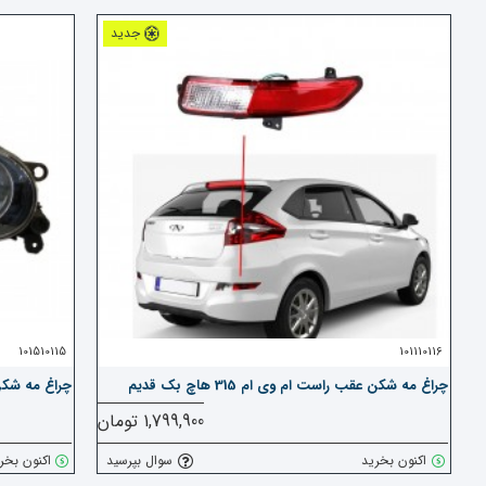
جدید
101510115
101110116
چراغ مه شکن عقب راست ام وی ام 315 هاچ بک قدیم
چراغ مه شکن ج
1,799,900 تومان
اکنون بخرید
سوال بپرسید
اکنون بخر