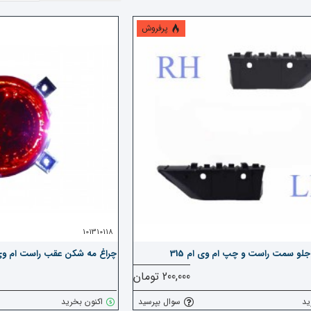
پرفروش
101310118
لو سمت راست و چپ ام وی ام 315
چراغ مه شکن عقب راست ام وی ام ا
200,000 تومان
ید
سوال بپرسید
اکنون بخرید