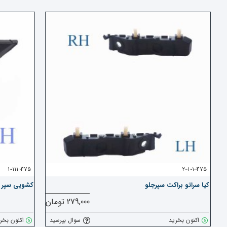
101110475
201010475
کیا سراتو براکت سپرجلو
کشویی سپر ج
279,000 تومان
اکنون بخرید
سوال بپرسید
اکنون بخر