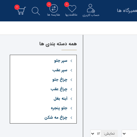
0
0
0
میرگاه ها
علاقمندیها
مقایسه ها
حساب کاربری
همه دسته بندی ها
سپر جلو
سپر عقب
چراغ جلو
چراغ عقب
آینه بغل
جلو پنجره
چراغ مه شکن
نمایش: