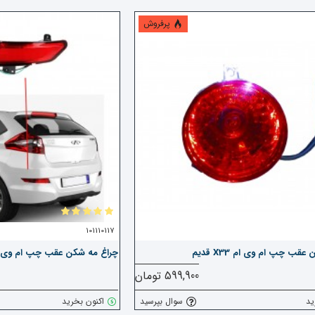
پرفروش
101110117
قب چپ ام وی ام X33 قدیم
چراغ مه شکن عقب چپ ام وی ام 315 هاچبک 
599,900 تومان
ید
سوال بپرسید
اکنون بخرید