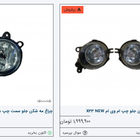
پرفروش
151010115
لو چپ ام وی ام X33 NEW
چراغ مه شکن جلو سمت چپ بسترن--B50
1,999,900 تومان
ید
سوال بپرسید
اکنون بخرید