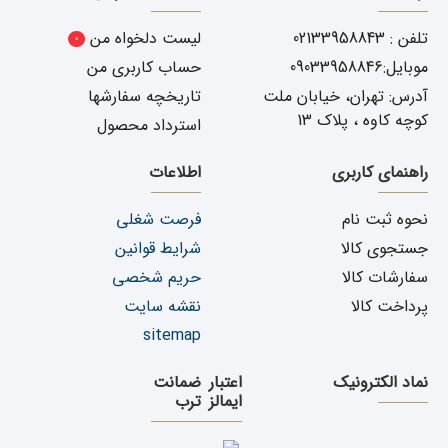
تلفن : 02133958843
لیست دلخواه من
0
موبایل:09033958846
حساب کاربری من
آدرس: تهران، خیابان ملت
تاریخچه سفارشها
کوچه کاوه ، پلاک 13
استرداد محصول
راهنمای کاربری
اطلاعات
نحوه ثبت نام
فرصت شغلی
جستجوی کالا
شرایط قوانین
سفارشات کالا
حریم شخصی
پرداخت کالا
نقشه سایت
sitemap
نماد الکترونیک
اعتبار
ضمانت
ایمالز
ترب