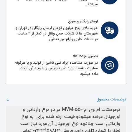
میباشد.
ارسال رایگان و سریع
خرید بالای پنج میلیون تومان ارسال رایگان در تهران و
شهرستان ها تا شرکت حمل ونقل در کمتر از 2 ساعت
در ساعات اداری وایام غیر تعطیل
تضمین عودت کالا
در صورت مشاهده ایراد فنی ناشی از تولید و یا هرگونه
مغایرت ، قعطه مورد نظر تعویض و یا وجه آن عودت
داده میشود
توضیحات محصول
ترموستات ام وی ام MVM-550 در دو نوع وارداتی و
اورجینال عرضه میشودو قیمت ارئه شده برای به نوع
وارداتی است چنانچه نوع اورجینال آن مورد نیاز است
لطفا با شماره تلفن واحد فروش 02133958843 تماس