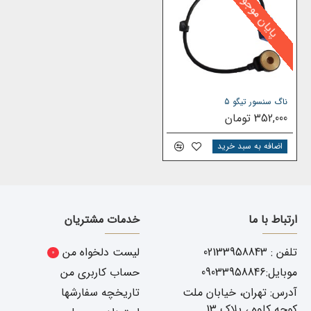
پایان موجودی
ناگ سنسور تیگو 5
352,000 تومان
اضافه به سبد خرید
ارتباط با ما
خدمات مشتریان
تلفن : 02133958843
لیست دلخواه من
0
موبایل:09033958846
حساب کاربری من
آدرس: تهران، خیابان ملت
تاریخچه سفارشها
کوچه کاوه ، پلاک 13