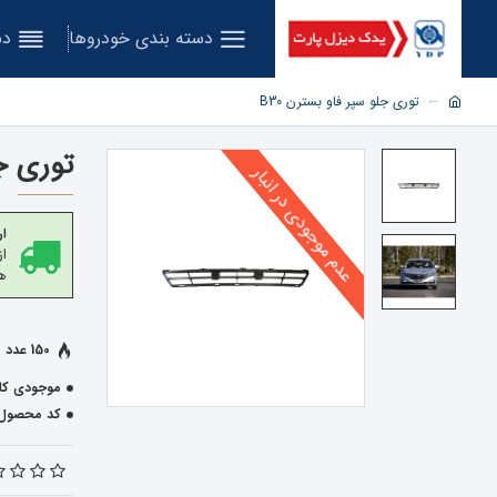
دسته بندی خودروها
دس
توری جلو سپر فاو بسترن B30
توری جل
عدم موجودی در انبار
ار
هز
150 عدد فروخته شده
موجودی کال
کد محصول: