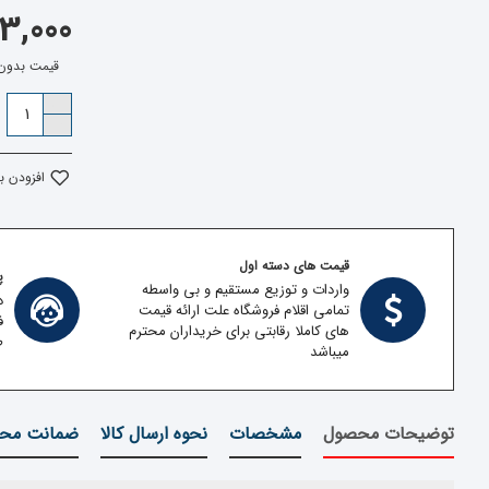
713,000 تو
قیمت بدون مالیات:
افزودن ب
قیمت های دسته اول
پش
واردات و توزیع مستقیم و بی واسطه
د
تمامی اقلام فروشگاه علت ارائه قیمت
ف
های کاملا رقابتی برای خریداران محترم
ط
میباشد
توضیحات محصول
مشخصات
نحوه ارسال کالا
ضمانت محص