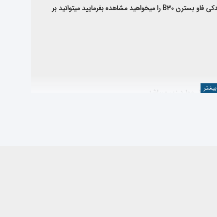
یدکی
فاو بسترن B30
را میخواهید مشاهده بفرمایید میتوانید بر
 شامل موارد زیر میباشد
 صنعت خودرو ، محصولات وارداتی خود را از کارخانجات معتبر و طبق استانداردهای بین
دسته بندی لوازم فاو مدل بسترن b30
مراجعه نمایید یا از قسمت