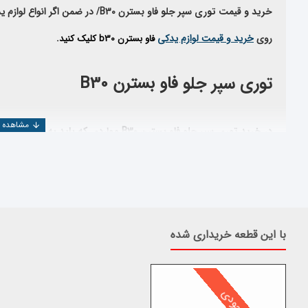
خرید و قیمت توری سپر جلو
فاو بسترن B30
/
در ضمن اگر انواع لوازم 
روی
خرید و قیمت لوازم یدکی
فاو بسترن b30 کلیک کنید.
توری سپر جلو
فاو بسترن B30
در خرید
توری سپر جلو
فاو بسترن B30
مواردی که باید به آن توجه کرد
اعتبار کارخانه سازنده
استاندارد بودن قطعه تولید شده
تخصص وارد کننده
اعتبار شرکت فروشنده
با این قطعه خریداری شده
شرکت یدک دیزل پارت با بیش از ۲۵ سال سابقه در
المللی تهیه و عرضه می نماید
همچنین جهت بررسی و خرید دیگر
قطعات
فاو بسترن B30
می توانید به
جستجو، قطعه مورد نظر را پیدا کنید
.