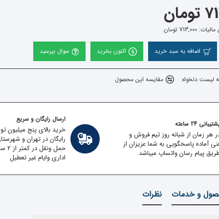
مان
 713,000 تومان
اضافه به سبد خرید
اکنون بخرید
سوال بپرسید
ه لیست دلخواه
مقایسه این محصول
ارسال رایگان و سریع
تیبانی 24 ساعته
خرید بالای پنج میلیون تو
ر هر زمان از شبانه روز تیم فروش و
رایگان در تهران و شهرستا
نی آماده پاسخگویی به شما عزیزان از
حمل ون
ریق پیام رسان واتساپ میباشد.
اداری وایام غیر تعطیل
ول و خدمات
نظرات