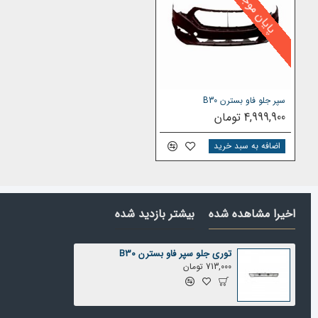
پایان موجودی
قیمت توری سپر جلو
فاو بسترن B30
قیمت
توری جلو سپر
فاو بسترن B30 به عوامل مختلفی بستگی دارد از جمله
نرخ ارز
سپر جلو فاو بسترن B30
دسته اول بودن (خرید از واردکننده)
4,999,900 تومان
مدت زمان دریافت قطعه ی خریداری شده
اضافه به سبد خرید
ارسال می نماید
جهت
خرید
توری سپر جلو
فاو بسترن B30
با کیفیت و سایر لوازم یدک
اخیرا مشاهده شده
بیشتر بازدید شده
هدف یدک دیزل پارت عرضه
لوازم با کیفیت
خودروهای وارداتی با مناسب 
توری جلو سپر فاو بسترن B30
713,000 تومان
توصیه های قبل از خرید محصول