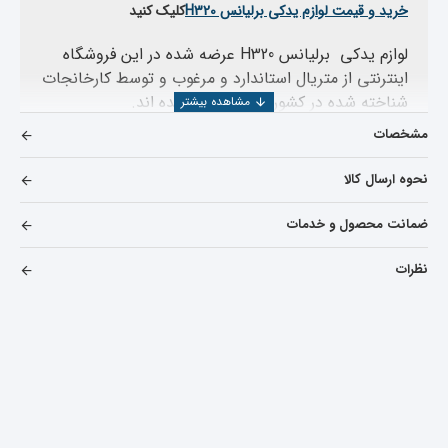
خرید و قیمت لوازم یدکی برلیانس H320
کلیک کنید
لوازم یدکی برلیانس H320 عرضه شده در این فروشگاه
اینترنتی از متریال استاندارد و مرغوب و توسط کارخانجات
شناخته شده در کشور چین ساخته شده اند.
مشخصات
قیمت توری روی سپر برلیانس H320 عرضه شده کاملا
رقابتی است .
نحوه ارسال کالا
این قطعه کاملا استاندارد و مطابق با قطعه اورجینال
ضمانت محصول و خدمات
ساخته شده و در هنگام نصب هیچگونه مشکلی از نظر
اندازه و رنگ نخواهید داشت.
نظرات
این توری بصورت لچکی بر روی توری سپربزرگ ام وی ام
315 نیو قرار می گیرد .
در ضمن اگر انواع لوازم یدکی ام وی ام
315new را میخواهید مشاهده بفرمایید میتوانید بر روی
خرید و قیمت لوازم یدکی Brilliance H320
کلیک کنید
کلیک کنید