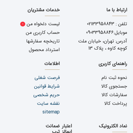
ارتباط با ما
خدمات مشتریان
تلفن : 02133958843
لیست دلخواه من
0
موبایل:09033958846
حساب کاربری من
آدرس: تهران، خیابان ملت
تاریخچه سفارشها
کوچه کاوه ، پلاک 13
استرداد محصول
راهنمای کاربری
اطلاعات
نحوه ثبت نام
فرصت شغلی
جستجوی کالا
شرایط قوانین
سفارشات کالا
حریم شخصی
پرداخت کالا
نقشه سایت
sitemap
نماد الکترونیک
اعتبار
ضمانت
ایمالز
ترب