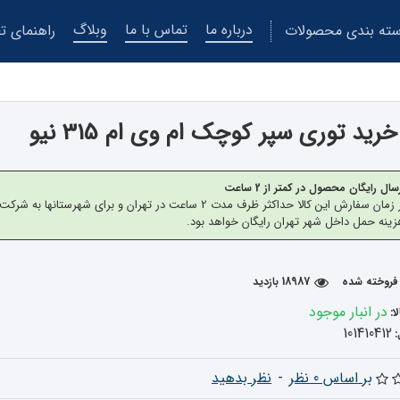
درباره ما
تماس با ما
وبلاگ
ته بندی محصولات
راهنمای تع
ید توری سپر کوچک ام وی ام 315 نیو
سال رایگان محصول در کمتر از 2 ساعت
از زمان سفارش این کالا حداکثر ظرف مدت 2 ساعت در تهران 
ینه حمل داخل شهر تهران رایگان خواهد بود.
18987 بازدید
در انبار موجود
ا:
101410412
بر اساس 0 نظر
-
نظر بدهید