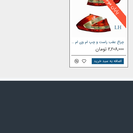
پایان موجودی
چراغ عقب راست و چپ ام وی ام 315 جدید نیو
2,208,000 تومان
اضافه به سبد خرید