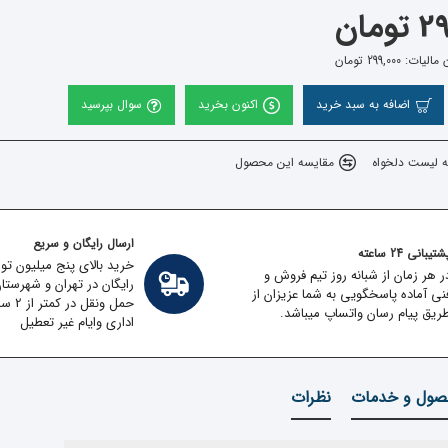
مان
 299,000 تومان
اضافه به سبد خرید
اکنون بخرید
سوال بپرسید
ه لیست دلخواه
مقایسه این محصول
ارسال رایگان و سریع
تیبانی 24 ساعته
خرید بالای پنج میلیون تو
ر هر زمان از شبانه روز تیم فروش و
رایگان در تهران و شهرستا
نی آماده پاسخگویی به شما عزیزان از
حمل ون
ریق پیام رسان واتساپ میباشد.
اداری وایام غیر تعطیل
ول و خدمات
نظرات