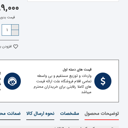
299,000 تو
قیمت بدون مالیات:
افزودن ب
قیمت های دسته اول
پش
واردات و توزیع مستقیم و بی واسطه
د
تمامی اقلام فروشگاه علت ارائه قیمت
ف
های کاملا رقابتی برای خریداران محترم
ط
میباشد
توضیحات محصول
مشخصات
نحوه ارسال کالا
ضمانت محص