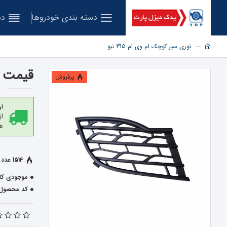
دسته بندی خودروها
دس
توری سپر کوچک ام وی ام 315 نیو
قیمت خر
پرفروش
ار
هز
1514 عدد فروخته شده
موجودی کال
کد محصول: