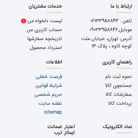
ارتباط با ما
خدمات مشتریان
شما ارسال می نماید
جهت خرید جلو پنجره جک j5 و سایر لوازم یدکی جک j5 با شرکت
یدک دیزل پارت تماس بگیرید.
هدف یدک دیزل پارت عرضه لوازم با
تلفن : 02133958843
لیست دلخواه من
0
کیفیت خودروهای وارداتی با مناسب ترین قیمت در سراسر ایران
می باشند.
موبایل:09033958846
حساب کاربری من
آدرس: تهران، خیابان ملت
تاریخچه سفارشها
توصیه های قبل از خرید محصول
کوچه کاوه ، پلاک 13
استرداد محصول
! تعمیرات خودرو کاریست فنی و باید
راهنمای کاربری
اطلاعات
توسط متخصص انجام شود
نحوه ثبت نام
فرصت شغلی
انتخاب و مراجعه به تعمیرگاهی که تجربه تعویض جلو پنجره
جستجوی کالا
شرایط قوانین
جک j5 خودرو شمارا داشته باشد
سفارشات کالا
حریم شخصی
باز کردن جلو پنجره توسط تعمیرکار و تشخیص قطعات
آسیب دیده
پرداخت کالا
نقشه سایت
اقدام به خرید قطعه مورد نظر از یدک دیزل پارت ( راهنمای
sitemap
خرید )ّ
نماد الکترونیک
اعتبار
ضمانت
ایمالز
ترب