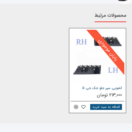
اعتبار شرکت فروشنده
محصولات مرتبط
همچنین جهت بررسی و خرید دیگر
قطعات جک
J5
می توانید
به
دسته بندی لوازم جک جی 5
مراجعه نمایید یا از قسمت
جستجو، قطعه مورد نظر را پیدا کنید
.
شرکت یدک دیزل پارت با بیش از ۲۵ سال سابقه در صنعت خودرو ،
پایان موجودی
محصولات وارداتی خود را از کارخانجات معتبر و طبق استانداردهای
بین المللی تهیه و عرضه می نماید
قیمت جلو پنجره جک j5
قیمت جلو پنجره
جک J5 به عوامل مختلفی بستگی دارد از
جمله
کشویی سپر جلو جک جی 5
نرخ ارز
213,000 تومان
دسته اول بودن (خرید از واردکننده)
اضافه به سبد خرید
مدت زمان دریافت قطعه ی خریداری شده
شرکت یدک دیزل پارت با قطعات خریداری شده شمارا با قیمت های
دسته اول در کمتر از ۲ ساعت ( حمل رایگان داخل شهر تهران) برای