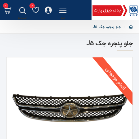
0
0
جلو پنجره جک J5
جلو پنجره جک J5
اتمام موجودی