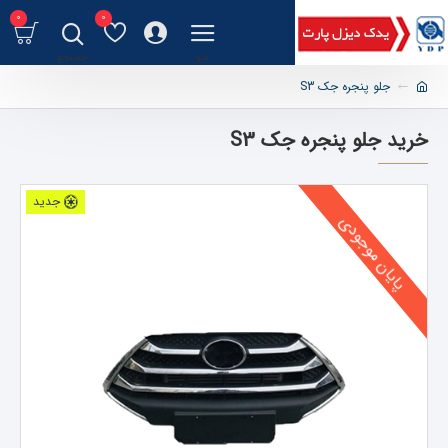
0
0
جلو پنجره جک S3
خرید جلو پنجره جک S3
جدید
پایان موجودی