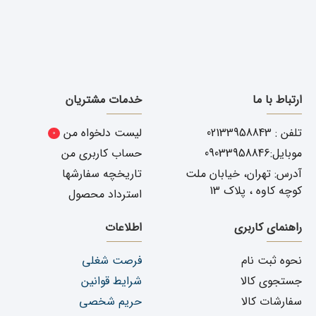
ارتباط با ما
خدمات مشتریان
تلفن : 02133958843
لیست دلخواه من
0
موبایل:09033958846
حساب کاربری من
آدرس: تهران، خیابان ملت
تاریخچه سفارشها
کوچه کاوه ، پلاک 13
استرداد محصول
راهنمای کاربری
اطلاعات
نحوه ثبت نام
فرصت شغلی
جستجوی کالا
شرایط قوانین
سفارشات کالا
حریم شخصی