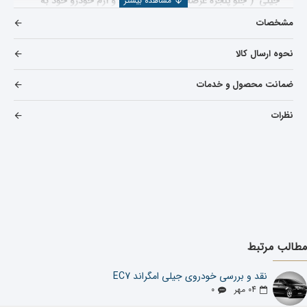
جیلی ( جلو پنجره عرضه شده فاقد آرم بود و آرم خودرو خود به
مشخصات
تنهایی یک قطعه الصاقی است که بر روی آن نصب می گردد ) بر
نحوه ارسال کالا
روی این قطعه نصب و نمای جلوی خودرو را کامل می کند آلیاژ این
ضمانت محصول و خدمات
قطعه از جنس پلاستیک با آب کاری کرم و بدون رنگ می باشد (
نظرات
در
مطابق استاندارد خودرو ساز )
ضمن اگر انواع لوازم یدکی
جیلی امگرند 7 را میخواهید مشاهده بفرمایید میتوانید بر روی
خرید و قیمت لوازم یدکی امگرند 7
کلیک کنید
مطالب مرتبط
خرید جلو پنجره جیلی امگرند 7
نقد و بررسی خودروی جیلی امگراند EC7
04
مهر
0
در خرید جلو پنجره جیلی
امگرند 7
مواردی که باید بهش توجه