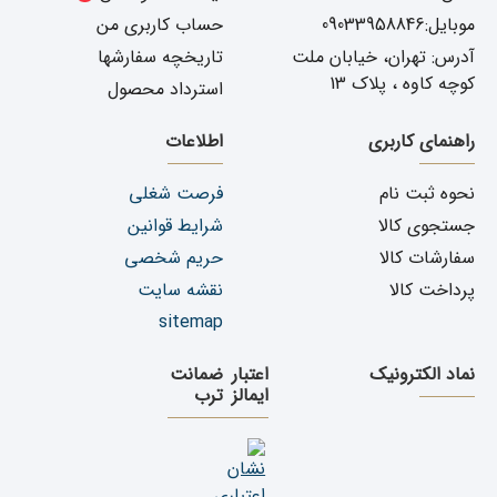
موبایل:09033958846
حساب کاربری من
آدرس: تهران، خیابان ملت
تاریخچه سفارشها
کوچه کاوه ، پلاک 13
استرداد محصول
راهنمای کاربری
اطلاعات
نحوه ثبت نام
فرصت شغلی
جستجوی کالا
شرایط قوانین
سفارشات کالا
حریم شخصی
پرداخت کالا
نقشه سایت
sitemap
نماد الکترونیک
اعتبار
ضمانت
ایمالز
ترب