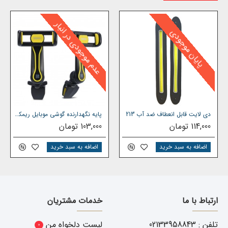
مشخصات فنی:
عدم موجودی در انبار
پایان موجودی
طول : 245 میلیمتر - عرض : 30 میلیمتر - ضخامت : 7
میلیمتر - ولتاژ : 12 ولت - نوع LED : از نوع COB - تعداد
سلول COB : تعداد 76 - کلوین : 6000k - ضد آب : می
باشد
دی لایت قابل انعطاف ضد آب 213
پایه نگهدارنده گوشی موبایل ریمکس مدل Remax Car Holder RM-C24
114,000 تومان
103,000 تومان
اضافه به سبد خرید
اضافه به سبد خرید
ارتباط با ما
خدمات مشتریان
تلفن : 02133958843
لیست دلخواه من
0