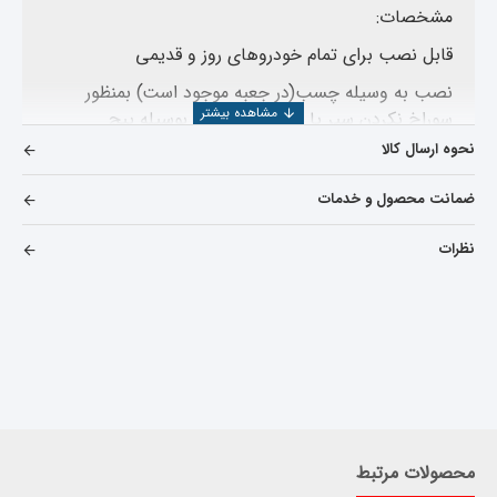
مشخصات:
قابل نصب برای تمام خودروهای روز و قدیمی
نصب به وسیله چسب(در جعبه موجود است) بمنظور
سوراخ نکردن سپر یا محل نصب و یا بوسیله پیچ
نحوه ارسال کالا
ضد آب
انعطاف پذیری بسیار عالی
ضمانت محصول و خدمات
کیفیت بالا
نظرات
نور به رنگ سفید (یخی)
عمر مفید 50000 ساعت
جریان مصرفی بسیار کم و ناچیز
بدون نویز و ارور در خودروها
هر بسته شامل 2 دی لایت
محصولات مرتبط