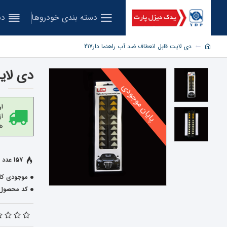
دسته بندی خودروها
دس
دی لایت قابل انعطاف ضد آب راهنما دار217
دی لایت
پایان موجودی
ار
هز
157 عدد فروخته شده
موجودی کال
کد محصول: