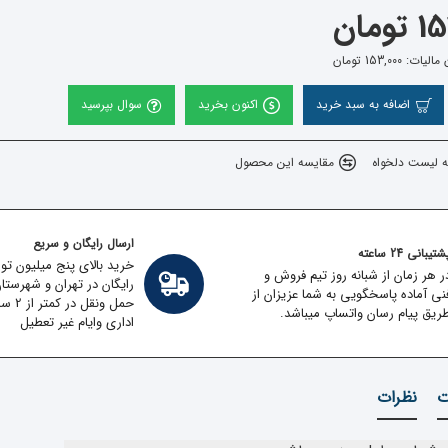
ومان
 153,000 تومان
اضافه به سبد خرید
اکنون بخرید
سوال بپرسید
ه لیست دلخواه
مقایسه این محصول
ارسال رایگان و سریع
تیبانی 24 ساعته
خرید بالای پنج میلیون تو
ر هر زمان از شبانه روز تیم فروش و
رایگان در تهران و شهرستا
نی آماده پاسخگویی به شما عزیزان از
حمل ون
ریق پیام رسان واتساپ میباشد.
اداری وایام غیر تعطیل
ت
نظرات