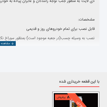
دی لایت به منظور جلب توجه رانندگان و عابران پیاده به خودر
مشخصات:
قابل نصب برای تمام خودروهای روز و قدیمی
نصب به وسیله چسب(در جعبه موجود است) بمنظور سوراخ نکرد
ضد آب
انعطاف پذیری بسیار عالی
کیفیت بالا
نور به رنگ سفید (یخی)
با این قطعه خریداری شده
فلشینگ راهنما با نور زرد
عمر مفید 50000 ساعت
پرفروش
جریان مصرفی بسیار کم و ناچیز