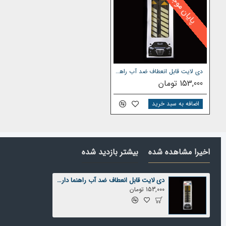
پایان موجودی
بدون نویز و ارور در خودروها
هر بسته شامل 2 دی لایت و دو چسب دوطرفه بسیار قوی برای نصب
دی لایت قابل انعطاف ضد آب راهنما دار216
153,000 تومان
مشخصات فنی:
اضافه به سبد خرید
COB : تعداد 76 - کلوین : 6000k - ضد آب : می باشد- انعطاف پذیر
اخیرا مشاهده شده
بیشتر بازدید شده
دی لایت قابل انعطاف ضد آب راهنما دار217
153,000 تومان