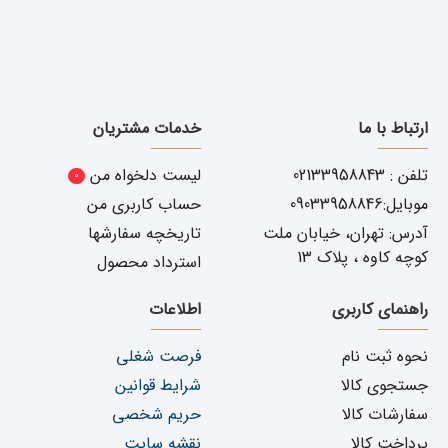
ارتباط با ما
خدمات مشتریان
تلفن : 02133958843
لیست دلخواه من
0
موبایل:09033958846
حساب کاربری من
آدرس: تهران، خیابان ملت
تاریخچه سفارشها
کوچه کاوه ، پلاک 13
استرداد محصول
راهنمای کاربری
اطلاعات
نحوه ثبت نام
فرصت شغلی
جستجوی کالا
شرایط قوانین
سفارشات کالا
حریم شخصی
پرداخت کالا
نقشه سایت