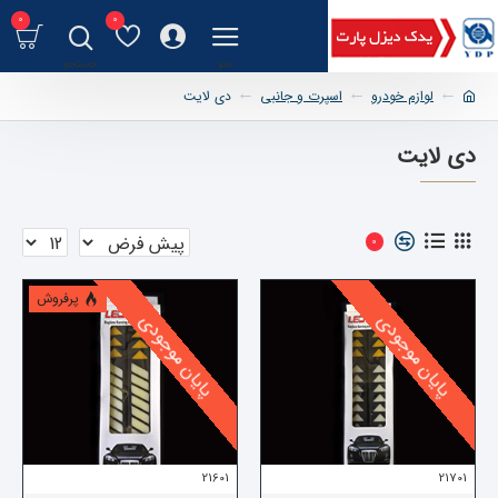
0
0
لوازم خودرو
اسپرت و جانبی
دی لایت
دی لایت
0
پرفروش
پایان موجودی
پایان موجودی
21601
21701