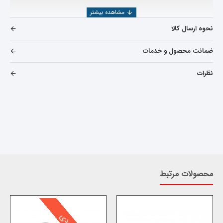
در خرید راهنما بغل گلگیر سمت
راست
ام وی ام 315
نحوه ارسال کالا
صندوقدار
مواردی که باید بهش توجه کرد شامل موارد زیر
ضمانت محصول و خدمات
نظرات
میباشد
اعتبار کارخانه سازنده
استاندارد بودن قطعه تولید شده
تخصص وارد کننده
اعتبار شرکت فروشنده
شرکت یدک دیزل پارت با بیش از ۲۵ سال سابقه در صنعت خودرو ،
محصولات وارداتی خود را از کارخانجات معتبر و طبق استانداردهای
محصولات مرتبط
بین المللی تهیه و عرضه می نماید
همچنین جهت بررسی و خرید دیگر
قطعات
315 صندوقدار
می
توانید به
دسته بندی لوازم ام وی ام مدل 315 صندوق دار
قدیم
مراجعه نمایید یا از قسمت جستجو، قطعه مورد نظر را پیدا