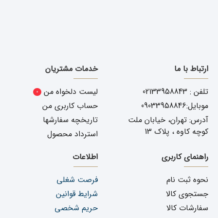
ارتباط با ما
خدمات مشتریان
تلفن : 02133958843
لیست دلخواه من
0
موبایل:09033958846
حساب کاربری من
آدرس: تهران، خیابان ملت
تاریخچه سفارشها
کوچه کاوه ، پلاک 13
استرداد محصول
راهنمای کاربری
اطلاعات
نحوه ثبت نام
فرصت شغلی
جستجوی کالا
شرایط قوانین
سفارشات کالا
حریم شخصی