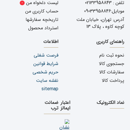
تلفن : 02133958843
لیست دلخواه من
0
موبایل:09033958846
حساب کاربری من
آدرس: تهران، خیابان ملت
تاریخچه سفارشها
کوچه کاوه ، پلاک 13
استرداد محصول
راهنمای کاربری
اطلاعات
نحوه ثبت نام
فرصت شغلی
جستجوی کالا
شرایط قوانین
سفارشات کالا
حریم شخصی
پرداخت کالا
نقشه سایت
sitemap
نماد الکترونیک
اعتبار
ضمانت
ایمالز
ترب