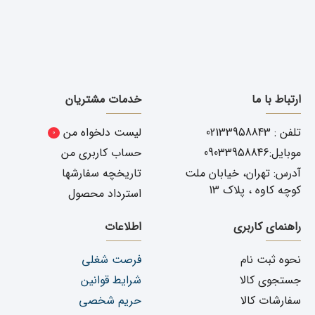
ارتباط با ما
خدمات مشتریان
تلفن : 02133958843
لیست دلخواه من
0
موبایل:09033958846
حساب کاربری من
آدرس: تهران، خیابان ملت
تاریخچه سفارشها
کوچه کاوه ، پلاک 13
استرداد محصول
راهنمای کاربری
اطلاعات
نحوه ثبت نام
فرصت شغلی
جستجوی کالا
شرایط قوانین
سفارشات کالا
حریم شخصی