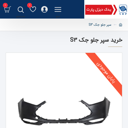
0
0
سپر جلو جک S3
خرید سپر جلو جک S3
پایان موجودی