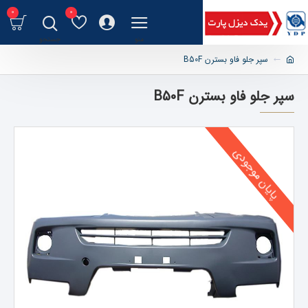
0
0
سپر جلو فاو بسترن B50F
سپر جلو فاو بسترن B50F
پایان موجودی