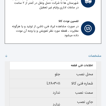
شهرستان ها تا شرکت حمل ونقل در کمتر از 2 ساعت
در ساعات اداری وایام غیر تعطیل
تضمین عودت کالا
در صورت مشاهده ایراد فنی ناشی از تولید و یا هرگونه
مغایرت ، قعطه مورد نظر تعویض و یا وجه آن عودت
داده میشود
مشخصات
اطلاعات فنی قطعه
محل نصب
جلو
شماره فنی کالا
L2803011
سمت نصب
ندارد
جای نصب
ندارد