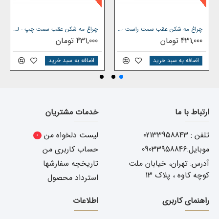
چراغ مه شکن عقب سمت راست - ليفان 520
چراغ مه شکن عقب سمت چپ - لیفان 520
431,000 تومان
431,000 تومان
اضافه به سبد خرید
اضافه به سبد خرید
ارتباط با ما
خدمات مشتریان
تلفن : 02133958843
لیست دلخواه من
0
موبایل:09033958846
حساب کاربری من
آدرس: تهران، خیابان ملت
تاریخچه سفارشها
کوچه کاوه ، پلاک 13
استرداد محصول
راهنمای کاربری
اطلاعات