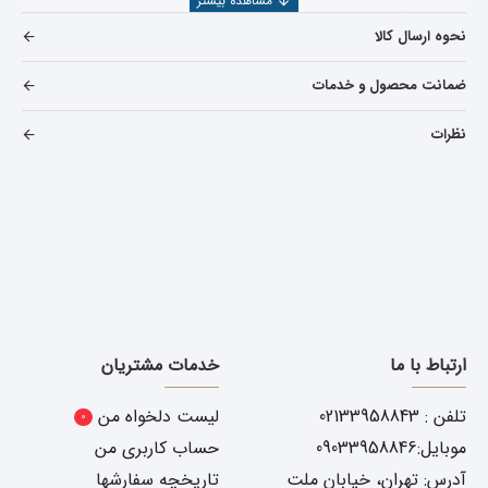
توجه کرد شامل موارد زیر میباشد
نحوه ارسال کالا
اعتبار کارخانه سازنده
ضمانت محصول و خدمات
استاندارد بودن قطعه تولید شده
نظرات
تخصص وارد کننده
اعتبار شرکت فروشنده
همچنین جهت بررسی و خرید دیگر
قطعات جک
J3 صندوقدار
می
توانید به
دسته بندی لوازم جک جی 3 صندوقدار
مراجعه نمایید یا
از قسمت جستجو، قطعه مورد نظر را پیدا کنید
.
شرکت یدک دیزل پارت با بیش از ۲۵ سال سابقه در صنعت خودرو ،
محصولات وارداتی خود را از کارخانجات معتبر و طبق استانداردهای
بین المللی تهیه و عرضه می نماید
ارتباط با ما
خدمات مشتریان
قیمت سپر عقب جک j3 صندوقدار
تلفن : 02133958843
لیست دلخواه من
0
قیمت سپر عقب
جک J3 صندوق دار به عوامل مختلفی بستگی
موبایل:09033958846
حساب کاربری من
دارد از جمله
آدرس: تهران، خیابان ملت
تاریخچه سفارشها