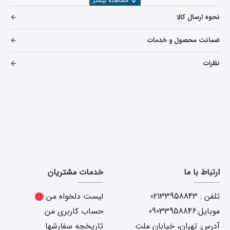
اعتبار کارخانه سازنده
نحوه ارسال کالا
استاندارد بودن قطعه تولید شده
ضمانت محصول و خدمات
تخصص وارد کننده
نظرات
اعتبار شرکت فروشنده
همچنین جهت بررسی و خرید دیگر
قطعات جک
S5
می توانید
به
دسته بندی لوازم جک جی 5
مراجعه نمایید یا از قسمت
جستجو، قطعه مورد نظر را پیدا کنید
.
شرکت یدک دیزل پارت با بیش از ۲۵ سال سابقه در صنعت خودرو ،
محصولات وارداتی خود را از کارخانجات معتبر و طبق استانداردهای
بین المللی تهیه و عرضه می نماید
قیمت سپر عقب جک s5
ارتباط با ما
خدمات مشتریان
قیمت سپر عقب
جک S5 به عوامل مختلفی بستگی دارد از جمله
تلفن : 02133958843
لیست دلخواه من
0
نرخ ارز
موبایل:09033958846
حساب کاربری من
دسته اول بودن (خرید از واردکننده)
آدرس: تهران، خیابان ملت
تاریخچه سفارشها