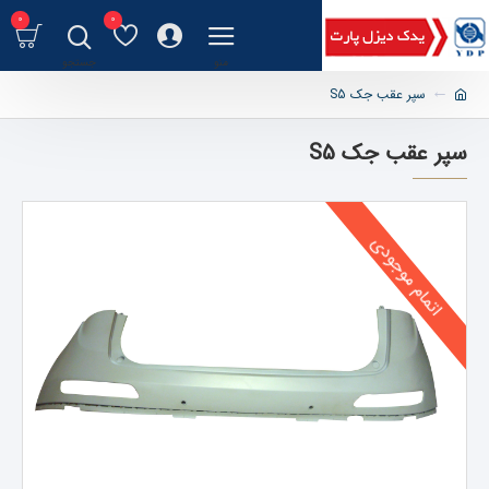
0
0
سپر عقب جک S5
سپر عقب جک S5
اتمام موجودی