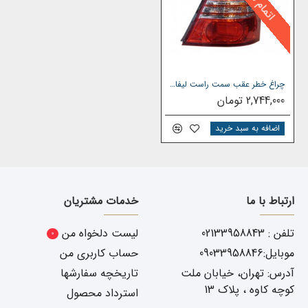
صورت برخورد تا یک سرعت معین در صورت تصادف آسیبی به آن
ها نمی رسد
.
خرید سپر عقب لیفان 620 مدل 1600 و
چراغ خطر عقب سمت راست لیفان 620
2,744,000 تومان
1800
اضافه به سبد خرید
در خرید سپرعقب لیفان 620 مواردی که باید بهش توجه کرد شامل
موارد زیر میباشد
اعتبار کارخانه سازنده
ارتباط با ما
خدمات مشتریان
استاندارد بودن قطعه تولید شده
تخصص وارد کننده
تلفن : 02133958843
لیست دلخواه من
0
اعتبار شرکت فروشنده
موبایل:09033958846
حساب کاربری من
شرکت یدک دیزل پارت با بیش از ۲۵ سال سابقه در صنعت خودرو ،
آدرس: تهران، خیابان ملت
تاریخچه سفارشها
محصولات وارداتی خود را از کارخانجات معتبر و طبق استانداردهای
کوچه کاوه ، پلاک 13
استرداد محصول
بین المللی تهیه و عرضه می نماید