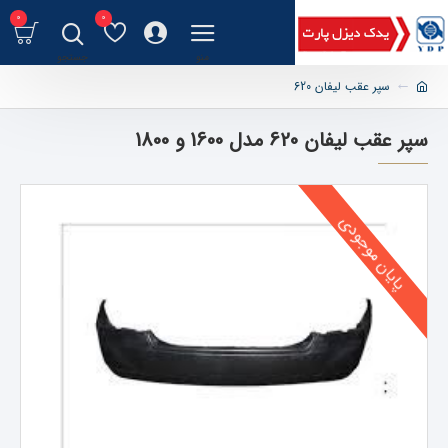
0
0
سپر عقب لیفان 620
سپر عقب لیفان 620 مدل 1600 و 1800
پایان موجودی