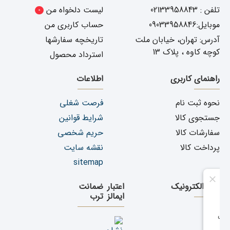
تلفن : 02133958843
لیست دلخواه من
0
موبایل:09033958846
حساب کاربری من
آدرس: تهران، خیابان ملت
تاریخچه سفارشها
کوچه کاوه ، پلاک 13
استرداد محصول
راهنمای کاربری
اطلاعات
نحوه ثبت نام
فرصت شغلی
جستجوی کالا
شرایط قوانین
سفارشات کالا
حریم شخصی
پرداخت کالا
نقشه سایت
sitemap
نماد الکترونیک
اعتبار
ضمانت
ایمالز
ترب