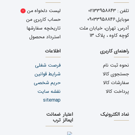
تلفن : 02133958843
لیست دلخواه من
0
موبایل:09033958846
حساب کاربری من
آدرس: تهران، خیابان ملت
تاریخچه سفارشها
کوچه کاوه ، پلاک 13
استرداد محصول
راهنمای کاربری
اطلاعات
نحوه ثبت نام
فرصت شغلی
جستجوی کالا
شرایط قوانین
سفارشات کالا
حریم شخصی
پرداخت کالا
نقشه سایت
sitemap
نماد الکترونیک
اعتبار
ضمانت
ایمالز
ترب