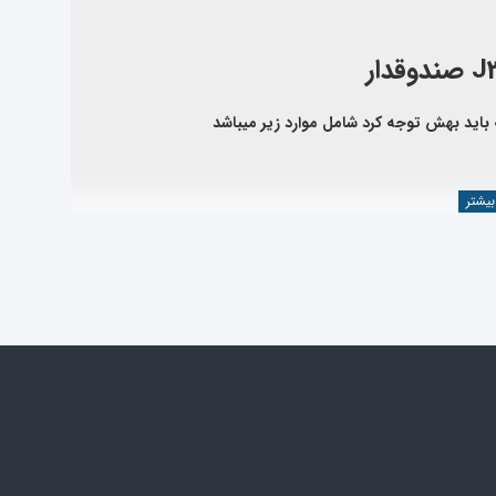
باید بهش توجه کرد شامل موارد زیر میباشد
 به
دسته بندی لوازم جک جی 3 صندوقدار
مراجعه نمایید یا از
 صنعت خودرو ، محصولات وارداتی خود را از کارخانجات معتبر و طبق استانداردهای بین