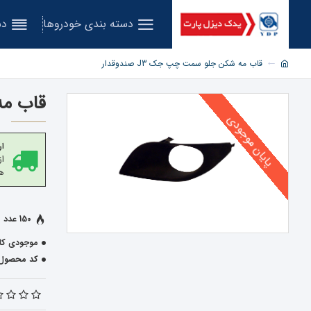
دسته بندی خودروها
دس
قاب مه شکن جلو سمت چپ جک J3 صندوقدار
قاب مه 
پایان موجودی
ار
هز
150 عدد فروخته شده
موجودی کال
کد محصول: