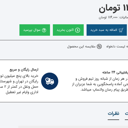
ان
114,0 تومان
اضافه به سبد خرید
اکنون بخرید
سوال بپرسید
ه لیست دلخواه
مقایسه این محصول
ارسال رایگان و سریع
تیبانی 24 ساعته
خرید بالای پنج میلیون تو
ر هر زمان از شبانه روز تیم فروش و
رایگان در تهران و شهرستا
نی آماده پاسخگویی به شما عزیزان از
حمل ون
ریق پیام رسان واتساپ میباشد.
اداری وایام غیر تعطیل
ت
نظرات