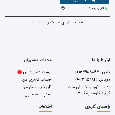
اکنون بخرید
شما به انتهای لیست رسیده اید.
ارتباط با ما
خدمات مشتریان
تلفن : 02133958843
لیست دلخواه من
0
موبایل:09033958846
حساب کاربری من
آدرس: تهران، خیابان ملت
تاریخچه سفارشها
کوچه کاوه ، پلاک 13
استرداد محصول
راهنمای کاربری
اطلاعات