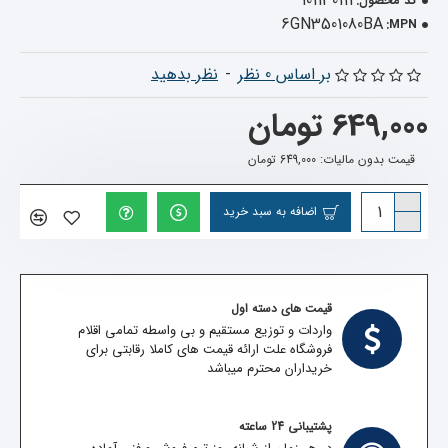
101130111
کد محصول:
6GN3501080BA
MPN:
بر اساس 0 نظر
-
نظر بدهید
649,000 تومان
قیمت بدون مالیات: 649,000 تومان
اضافه به سبد خرید
قیمت های دسته اول
واردات و توزیع مستقیم و بی واسطه تمامی اقلام
فروشگاه علت ارائه قیمت های کاملا رقابتی برای
خریداران محترم میباشد
پشتیبانی 24 ساعته