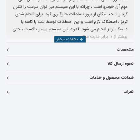
مهم آن خودرو است ، چراکه با این سیستم می توان سرعت را کنترل
کرد و تا حد امکان از بروز تصادفات جلوگیری کرد. برای انجام شدن
ترمز ، اصطکاک لازم است و این اصطکاک توسط لنت با کاسه یا
دیسک ترمز انجام می شود. قدرت این سیستم بسیار بالاست ، حتی
بیشتر از 10 برابر قدرت موتور.
لنت با ایجاد اصطکاک ، انرژی حرکتی چرخ را به انرژی حرارتی
مشخصات
تبدیل می کند و این انرژی را در هوا پخش می کند که باعث توقف
چرخ یا کاهش سرعت آن می شود.
در ضمن اگر انواع لوازم یدکی ام
نحوه ارسال کالا
وی ام 315 را میخواهید مشاهده بفرمایید میتوانید بر روی
خرید و قیمت لوازم یدکی ام وی ام 315
کلیک کنید
ضمانت محصول و خدمات
لنت با کیفیت ، دارای قدرت اصطکاک بالایی است و با تغییر دما و
نظرات
حرارت ، خاصیت خود را از دست نمی دهد همچنین در مقابل
سائیدگی محکم است و کاسه ترمز را خراش نمی دهد.
در ساخت هر لنت حدود 15 تا 20 نوع فلز به کار می رود که بعضی از
آنها نرم و برخی سخت هستند. این فلزها را باهم ترکیب می کنند،
داخل قالب می ریزند و آن ها را بر روی کفشک پرس می کنند و
بعد آن ها را داخل کوره می پزند.