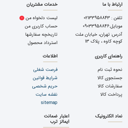
ارتباط با ما
خدمات مشتریان
تلفن : 02133958843
لیست دلخواه من
0
موبایل:09033958846
حساب کاربری من
آدرس: تهران، خیابان ملت
تاریخچه سفارشها
کوچه کاوه ، پلاک 13
استرداد محصول
راهنمای کاربری
اطلاعات
نحوه ثبت نام
فرصت شغلی
جستجوی کالا
شرایط قوانین
سفارشات کالا
حریم شخصی
پرداخت کالا
نقشه سایت
sitemap
نماد الکترونیک
اعتبار
ضمانت
ایمالز
ترب