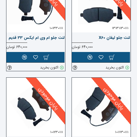
101330111
13131130111
لنت جلو لیفان X60
لنت جلو ام وی ام ایکس 33 قدیم
640,000 تومان
640,000 تومان
اکنون بخرید
اکنون بخرید
پایان موجودی
پایان موجودی
101230111
101730111