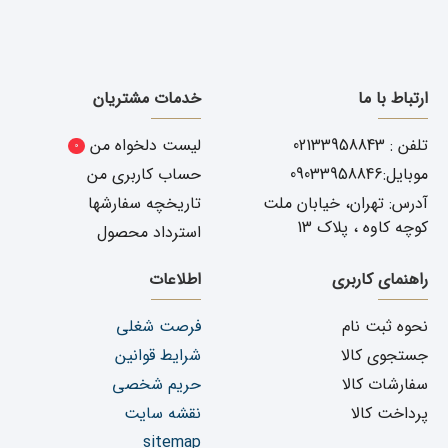
ارتباط با ما
خدمات مشتریان
تلفن : 02133958843
لیست دلخواه من
0
موبایل:09033958846
حساب کاربری من
آدرس: تهران، خیابان ملت
تاریخچه سفارشها
کوچه کاوه ، پلاک 13
استرداد محصول
راهنمای کاربری
اطلاعات
نحوه ثبت نام
فرصت شغلی
جستجوی کالا
شرایط قوانین
سفارشات کالا
حریم شخصی
پرداخت کالا
نقشه سایت
sitemap