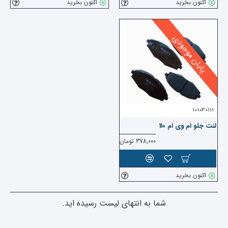
اکنون بخرید
اکنون بخرید
پایان موجودی
101030111
لنت جلو ام وی ام 110
378,000 تومان
اکنون بخرید
شما به انتهای لیست رسیده اید.